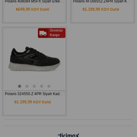
Polaris 408084.M5FX Siyah Erkek Deniz Terlik 102009516
Polaris 4F166552.Z4PR Siyah Kadın Loafer A10187931109010
₺649,99
₺1.199,99
KDV Dahil
KDV Dahil
Ücretsiz
Kargo
Polaris 324550.Z 4PR Siyah Kadın Sneaker Ayakkabı 1018785260
₺1.199,99
KDV Dahil