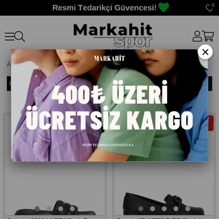
0
×
Anasayfa
>
Polaris
Filtreleme
Sıralama
Ücretsiz
Ücretsiz
Kargo
Kargo