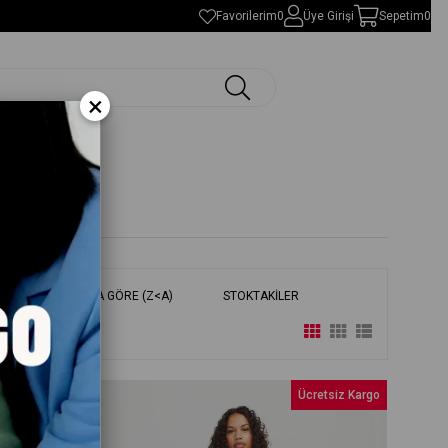
Favorilerim
0
Üye Girişi
Sepetim
0
×
ÜRÜN ADINA GÖRE (Z<A)
STOKTAKILER
retsiz Kargo
Ücretsiz Kargo