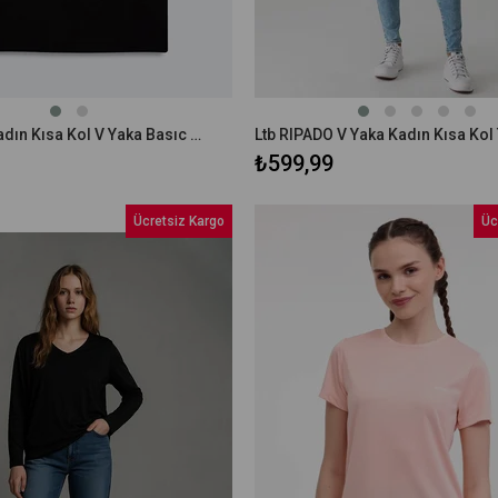
Ltb Bafese Kadın Kısa Kol V Yaka Basıc T-shırt 1225801266089
₺599,99
Ücretsiz Kargo
Üc