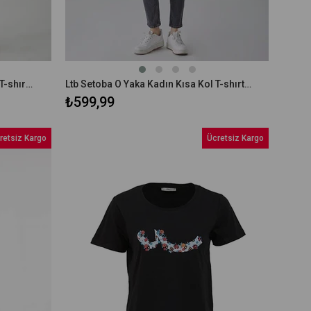
Ltb RIPADO V Yaka Kadın Kısa Kol T-shırt 12258016560033
Ltb Setoba O Yaka Kadın Kısa Kol T-shırt 12258016660033
₺599,99
retsiz Kargo
Ücretsiz Kargo