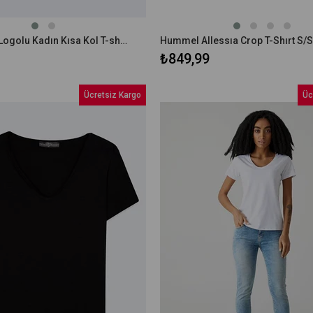
Ltb GONOLA Logolu Kadın Kısa Kol T-shırt 1225800906089
₺849,99
Ücretsiz Kargo
Üc