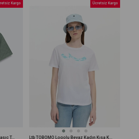
retsiz Kargo
Ücretsiz Kargo
Ltb HOBESA Haki Kadın Kısa Kol Basıc T-shırt 1225801286089401
Ltb TOBOMO Logolu Beyaz Kadın Kısa Kol T-shırt 1225801576089100