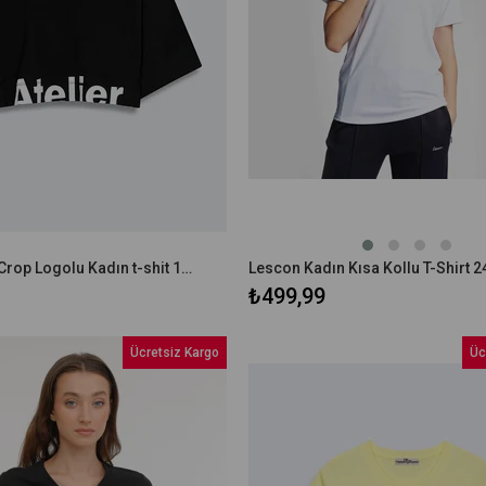
Ltb BONERO Crop Logolu Kadın t-shit 1224800786089
₺499,99
Ücretsiz Kargo
Üc