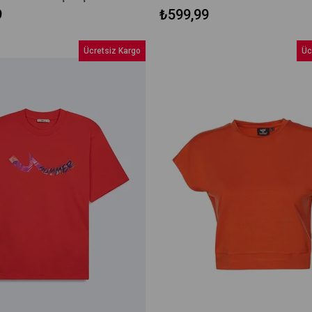
9
₺599,99
Ücretsiz Kargo
Üc