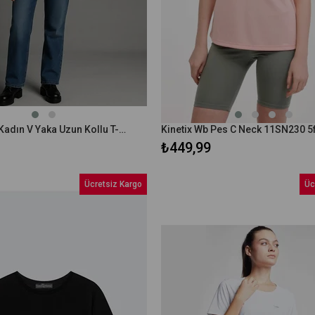
Ltb PAMARA Kadın V Yaka Uzun Kollu T-Shirt
₺449,99
Ücretsiz Kargo
Üc