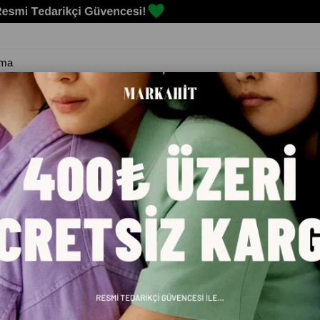
Erkek
Kadın
Çocuk
Spor Malzemeleri
Markalar
Blog
RE (ARTAN)
FIYATA GÖRE (AZALAN)
ÜRÜN ADINA GÖRE (A>Z)
Ücretsiz Kargo
Üc