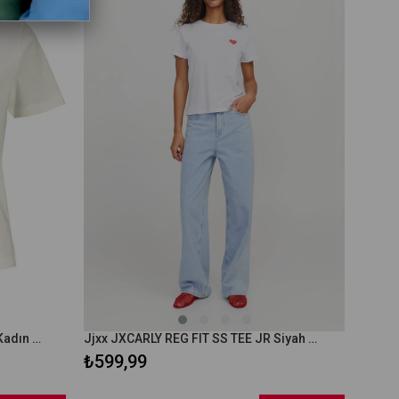
JJXX Jxava Reg Ss Tee Jrs Ekru Kadın Kısa Kol T-Shirt
Jjxx JXCARLY REG FIT SS TEE JR Siyah Kadın Kısa Kol T-Shirt
₺599,99