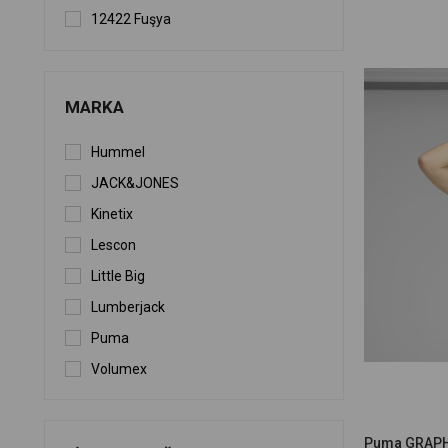
12422 Fuşya
301 LACİVERT
SİYAH 200
MARKA
Lila
Pudra
Hummel
13973 Sarı
JACK&JONES
Kinetix
Lescon
Little Big
Lumberjack
Puma
Volumex