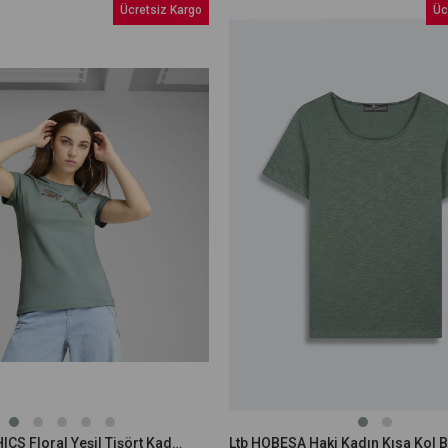
Ücretsiz Kargo
Üc
Puma GRAPHICS Floral Yeşil Tişört Kadın 68508130