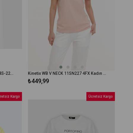
Lescon Kadın Kısa Kollu T-Shirt 24S-2204-24B 24BTBB002204
Kinetix WB V NECK 11SN227 4FX Kadın Kısa Kol T-Shirt 101496900
₺449,99
retsiz Kargo
Ücretsiz Kargo