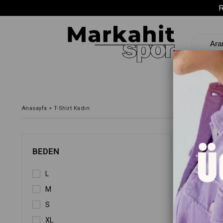
Anasayfa
>
T-Shirt Kadın
FIYATA GÖ
BEDEN
L
M
S
XL