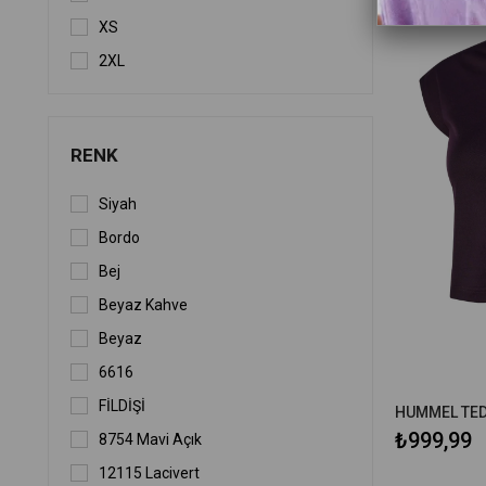
XS
2XL
RENK
Siyah
Bordo
Bej
Beyaz Kahve
Beyaz
6616
FİLDİŞİ
HUMMEL TED
₺999,99
8754 Mavi Açık
12115 Lacivert