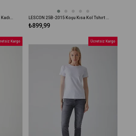
Hummel Allessıa Crop T-Shırt S/S Kadın Kısa Kol T-Shırt
LESCON 25B-2015 Koşu Kısa Kol Tshırt 25BTBK002015
₺899,99
retsiz Kargo
Ücretsiz Kargo