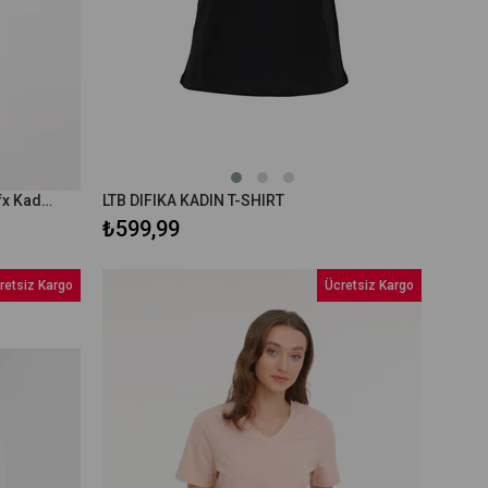
Kinetix Wb Pes C Neck 11SN230 5fx Kadın Kısa Kol T-Shirt 101970284
LTB DIFIKA KADIN T-SHIRT
₺599,99
retsiz Kargo
Ücretsiz Kargo