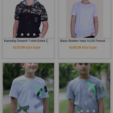
Kamuflaj Desenli T-shirt Erkek Çocuk
Basic Bisiklet Yaka %100 Pamuk Likralı Düz Unisex Çocuk T-shirt
₺179,99
₺199,99
KDV Dahil
KDV Dahil