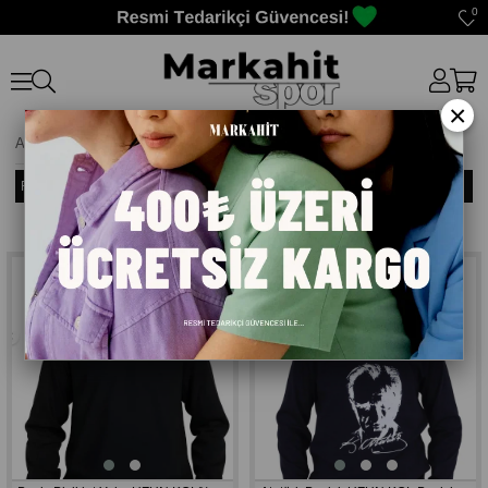
0
×
Anasayfa
>
T-Shirt ERKEK ÇOCUK
Filtreleme
Sıralama