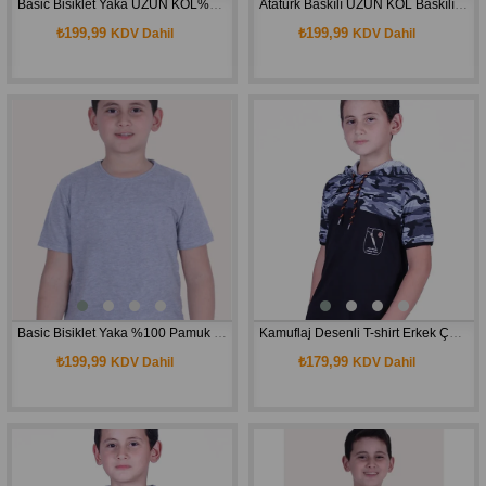
Basic Bisiklet Yaka UZUN KOL%100 Pamuk Likralı Düz Unisex Çocuk T-shirt
Atatürk Baskılı UZUN KOL Baskılı Atatürk Imzalı Unisex Çocuk T-shırt
₺199,99
₺199,99
KDV Dahil
KDV Dahil
Basic Bisiklet Yaka %100 Pamuk Likralı Düz Unisex Çocuk T-shirt
Kamuflaj Desenli T-shirt Erkek Çocuk
₺199,99
₺179,99
KDV Dahil
KDV Dahil