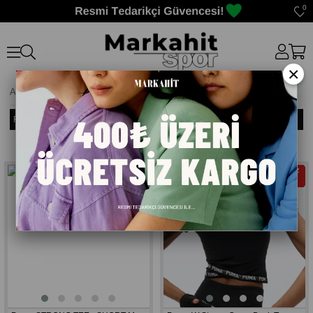
0
×
Anasayfa
>
Crop
Filtreleme
Sıralama
Ücretsiz
Ücretsiz
Kargo
Kargo