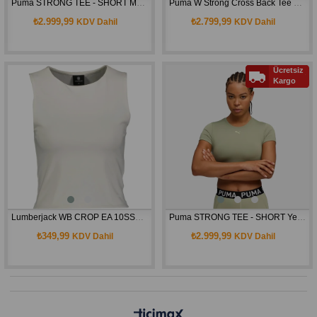
Puma STRONG TEE - SHORT Mor Kadın Crop T-Shirt 52680596
Puma W Strong Cross Back Tee Kısa Kol Crop 52849401
₺2.999,99
₺2.799,99
KDV Dahil
KDV Dahil
Ücretsiz
Kargo
Lumberjack WB CROP EA 10SS152 4FX Kadın Ekru Atlet 101532916
Puma STRONG TEE - SHORT Yeşil Kadın Crop T-Shirt 52680582
₺349,99
₺2.999,99
KDV Dahil
KDV Dahil