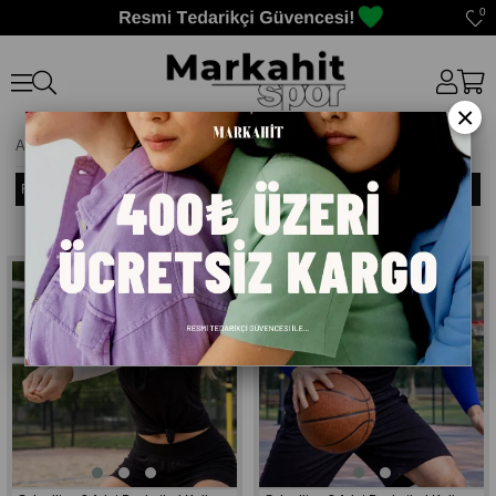
0
×
Anasayfa
>
Basketbol Kolluğu
Filtreleme
Sıralama