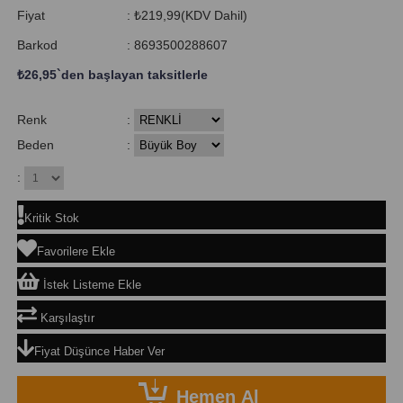
Fiyat
:
₺219,99
(KDV Dahil)
Barkod
:
8693500288607
₺26,95
`den başlayan taksitlerle
Renk
:
Beden
:
:
Kritik Stok
Favorilere Ekle
İstek Listeme Ekle
Karşılaştır
Fiyat Düşünce Haber Ver