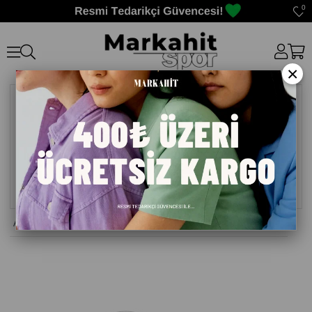
0
×
Anasayfa
>
Valiz Kılıfı
>
SUİTCASE SHİT VALİZ KILIFI