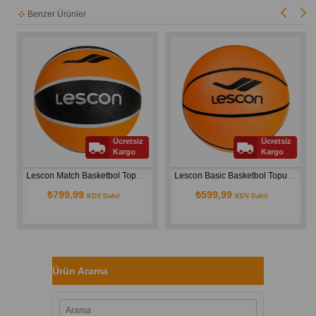
Benzer Ürünler
Ücretsiz
Ücretsiz
Kargo
Kargo
Lescon Match Basketbol Topu 6 Standart La-3513
Lescon Basic Basketbol Topu 7 Standart La-3511
₺799,99
₺599,99
KDV Dahil
KDV Dahil
Ürün Arama