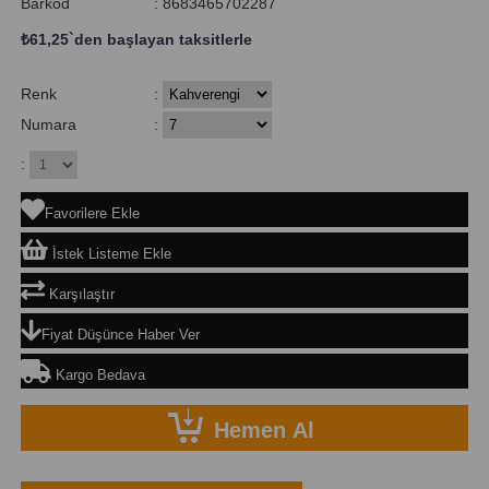
Barkod
:
8683465702287
₺61,25
`den başlayan taksitlerle
Renk
:
Numara
:
:
Favorilere Ekle
İstek Listeme Ekle
Karşılaştır
Fiyat Düşünce Haber Ver
Kargo Bedava