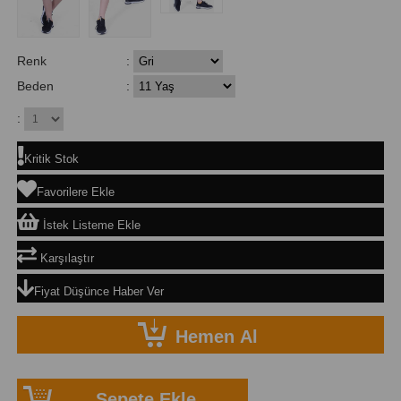
Renk
:
Beden
:
:
Kritik Stok
Favorilere Ekle
İstek Listeme Ekle
Karşılaştır
Fiyat Düşünce Haber Ver