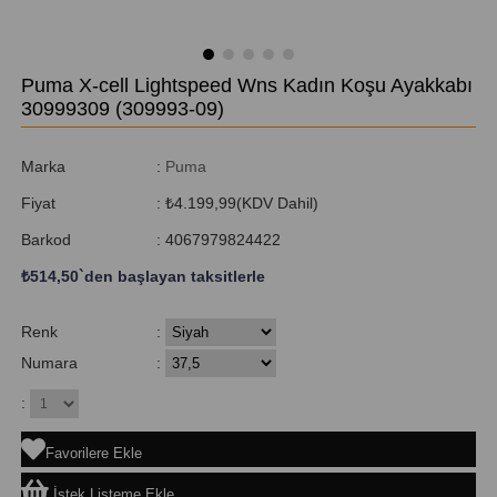
Puma X-cell Lightspeed Wns Kadın Koşu Ayakkabı
30999309
(309993-09)
Marka
:
Puma
Fiyat
:
₺4.199,99
(KDV Dahil)
Barkod
:
4067979824422
₺514,50
`den başlayan taksitlerle
Renk
:
Numara
:
:
Favorilere Ekle
İstek Listeme Ekle