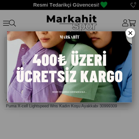
0
×
Anasayfa
>
Erkek Sneaker Günlük Ayakkabı
>
Puma X-cell Lightspeed Wns Kadın Koşu Ayakkabı 30999309