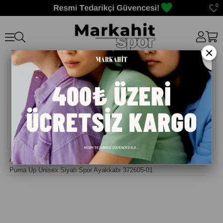
0
×
Anasayfa
>
Erkek Sneaker Günlük Ayakkabı
>
Puma Up Unisex Siyah Spor Ayakkabı 372605-01