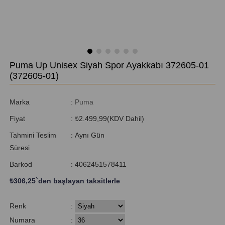
Puma Up Unisex Siyah Spor Ayakkabı 372605-01
(372605-01)
Marka
:
Puma
Fiyat
:
₺2.499,99
(KDV Dahil)
Tahmini Teslim
:
Aynı Gün
Süresi
Barkod
:
4062451578411
₺306,25
`den başlayan taksitlerle
Renk
:
Numara
: