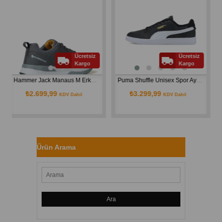
Ücretsiz
Ücretsiz
Kargo
Kargo
Hammer Jack Manaus M Erkek Günlük Snekear Ayakkabı
Puma Shuffle Unisex Spor Ayakkabı 309668-04
2.699,99
₺3.299,99
₺1.89
KDV Dahil
KDV Dahil
Ürün Arama
Ara