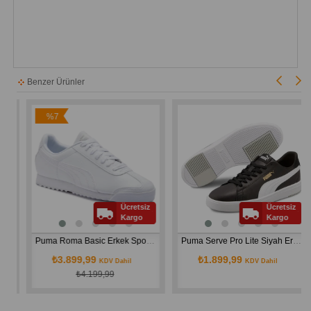
Benzer Ürünler
%7
İndirim
Ücretsiz
Ücretsiz
Kargo
Kargo
68-04
Puma Roma Basic Erkek Spor Ayakkabı BEYAZ 35357221
Puma Serve Pro Lite Siyah Erkek Günlük Ayakkabısı 374902-02
₺3.899,99
₺1.899,99
KDV Dahil
KDV Dahil
₺4.199,99