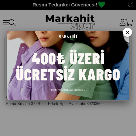
0
×
Anasayfa
>
Erkek Sneaker Günlük Ayakkabı
>
Puma Smash 3.0 Buck Erkek Spor Ayakkabı 39233602