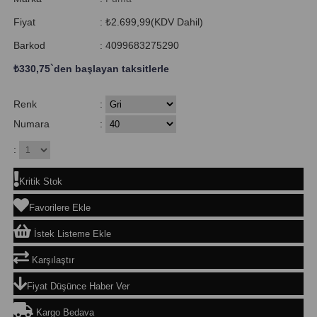
Fiyat
:
₺2.699,99
(KDV Dahil)
Barkod
:
4099683275290
₺330,75
`den başlayan taksitlerle
Renk
:
Numara
:
:
Kritik Stok
Favorilere Ekle
İstek Listeme Ekle
Karşılaştır
Fiyat Düşünce Haber Ver
Kargo Bedava