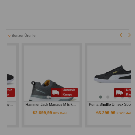
Benzer Ürünler
siz
Ücretsiz
Ücretsiz
o
Kargo
Kargo
Puma Anzarun Lite Erkek Siyah Sneaker Ayakkabı 37112802
Hammer Jack Manaus M Erkek Günlük Snekear Ayakkabı
Puma Shuffle Unisex Spor Ayakkabı 309668-04
₺2.699,99
₺3.299,99
KDV Dahil
KDV Dahil