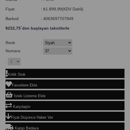
Fiyat
:
₺1.899,99
(KDV Dahil)
Barkod
:
4063697707849
₺232,75
`den başlayan taksitlerle
Renk
:
Numara
:
:
Kritik Stok
Favorilere Ekle
İstek Listeme Ekle
Karşılaştır
Fiyat Düşünce Haber Ver
Kargo Bedava