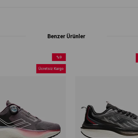
Benzer Ürünler
%9
Üc
İndirim
Ücretsiz Kargo
%9İndirim