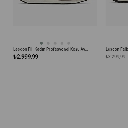
Lescon Fiji Kadın Profesyonel Koşu Ayakkabı 24BAU00FIJIU
₺2.999,99
₺3.299,99