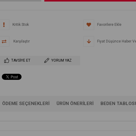
Kritik Stok
Favorilere Ekle
Karşılaştır
Fiyat Düşünce Haber V
TAVSIYE ET
YORUM YAZ
ÖDEME SEÇENEKLERI
ÜRÜN ÖNERILERI
BEDEN TABLOS