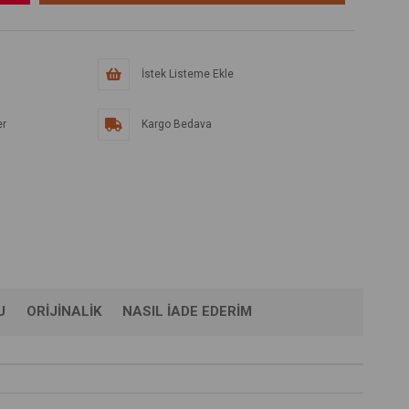
İstek Listeme Ekle
er
Kargo Bedava
U
ORIJINALIK
NASIL İADE EDERIM