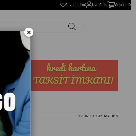
Favorilerim
0
Üye Girişi
Sepetim
0
×
< < ÖNCEKI SAYFAYA DÖN