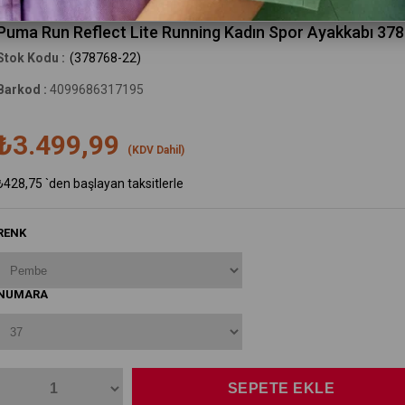
Puma
Puma Run Reflect Lite Running Kadın Spor Ayakkabı 37
(378768-22)
Barkod
:
4099686317195
₺3.499,99
(KDV Dahil)
₺428,75
`den başlayan taksitlerle
RENK
NUMARA