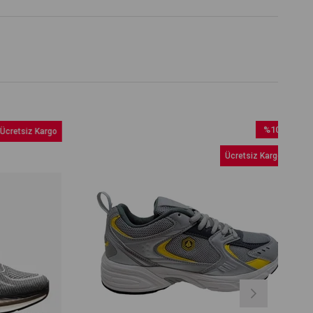
%10
retsiz Kargo
İndirim
Ücretsiz Kargo
%10İndirim