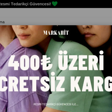
Erkek
Kadın
Çocuk
Spor Malzemeleri
Markalar
Blog
ITE RUNNING KADIN SPOR AYAKKABI 37876822