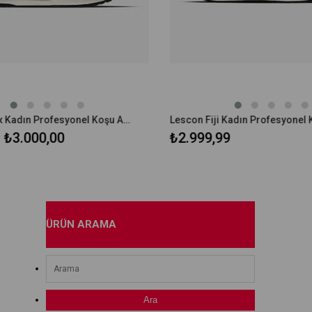
Lescon Felix Kadın Profesyonel Koşu Ayakkabı 24BAU00FELXU
₺3.000,00
₺2.999,99
ÜRÜN ARAMA
Ara