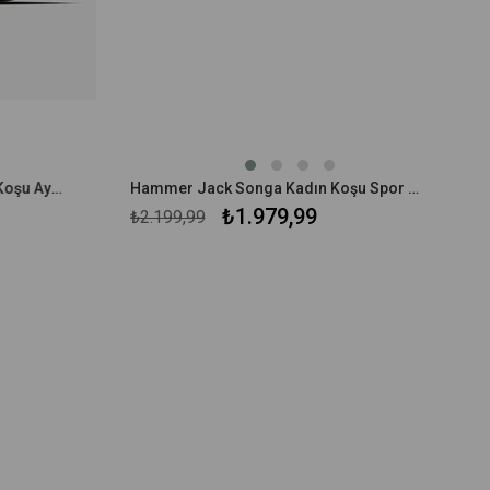
Lescon Fiji Kadın Profesyonel Koşu Ayakkabı 24BAU00FIJIU
Hammer Jack Songa Kadın Koşu Spor Ayakkabı
₺1.979,99
₺2.199,99