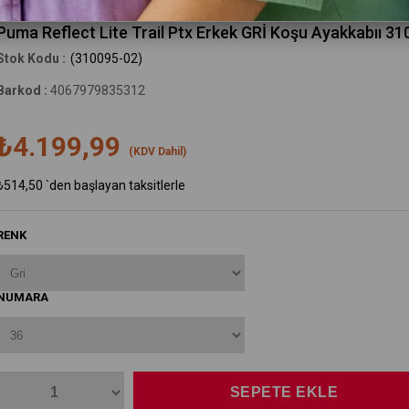
Puma
Puma Reflect Lite Trail Ptx Erkek GRİ Koşu Ayakkabıı 3
(310095-02)
Barkod
:
4067979835312
₺4.199,99
(KDV Dahil)
₺514,50
`den başlayan taksitlerle
RENK
NUMARA