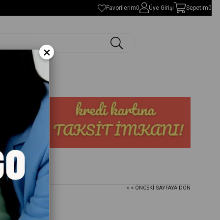
Favorilerim
0
Üye Girişi
Sepetim
0
×
< < ÖNCEKI SAYFAYA DÖN