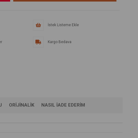
İstek Listeme Ekle
er
Kargo Bedava
U
ORIJINALIK
NASIL İADE EDERIM