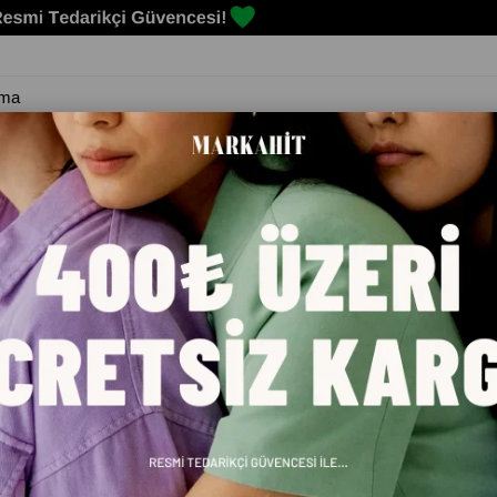
Erkek
Kadın
Çocuk
Spor Malzemeleri
Markalar
Blog
TRAIL PTX ERKEK GRİ KOŞU AYAKKABII 31009502