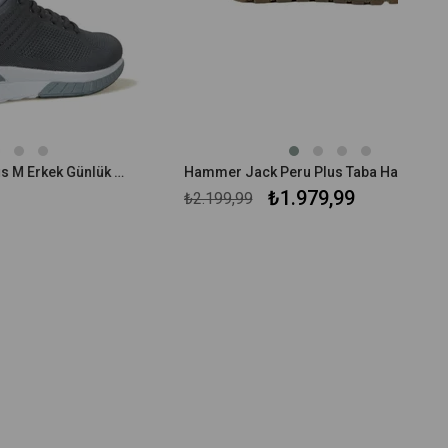
Hammer Jack Manaus M Erkek Günlük Snekear Ayakkabı
Hammer Jack Peru Plus Taba Hakiki Deri Erkek Ayakkabı 102 19250P-M
₺1.979,99
₺2.199,99