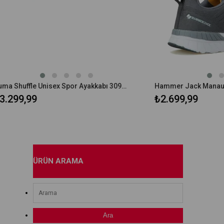
Puma Shuffle Unisex Spor Ayakkabı 309668-04
9
₺2.699,99
ÜRÜN ARAMA
Ara