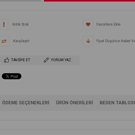
Kritik Stok
Favorilere Ekle
Karşılaştır
Fiyat Düşünce Haber V
TAVSIYE ET
YORUM YAZ
ÖDEME SEÇENEKLERI
ÜRÜN ÖNERILERI
BEDEN TABLOS