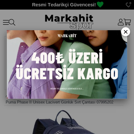
0
×
Anasayfa
>
Sırt Çantası
>
Puma Phase II Unisex Lacivert Günlük Sırt Çantası 07995202