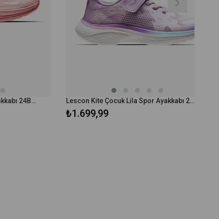
Lescon Jolly Çocuk Spor Ayakkabı 24BAC00JOLYF
Lescon Kite Çocuk Lila Spor Ayakkabı 24BAC00KITEF
₺1.699,99