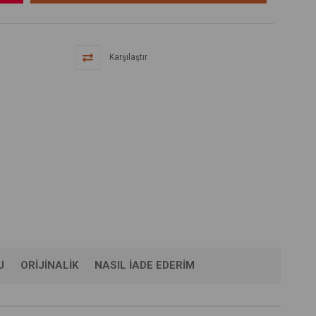
Karşılaştır
U
ORIJINALIK
NASIL İADE EDERIM