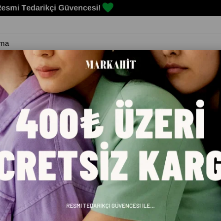
Erkek
Kadın
Çocuk
Spor Malzemeleri
Markalar
Blog
 SPOR SIYAH AYAKKABI 38074124