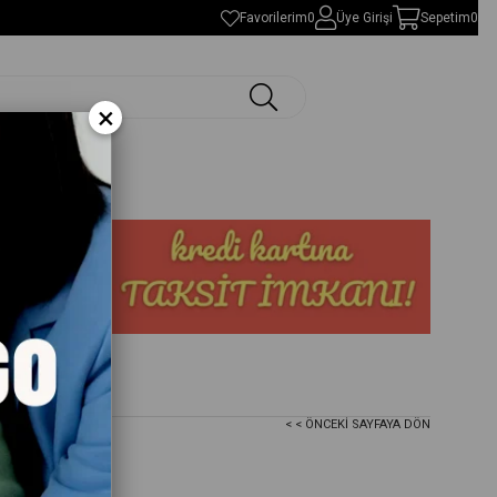
Favorilerim
0
Üye Girişi
Sepetim
0
×
< < ÖNCEKI SAYFAYA DÖN