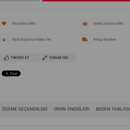
Favorilere Ekle
İstek Listeme Ekle
Fiyat Düşünce Haber Ver
Kargo Bedava
TAVSIYE ET
YORUM YAZ
ÖDEME SEÇENEKLERI
ÜRÜN ÖNERILERI
BEDEN TABLOS