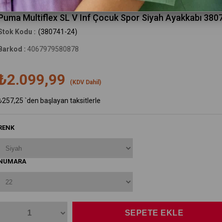
Puma
Puma Multiflex SL V Inf Çocuk Spor Siyah Ayakkabı 380
(380741-24)
Barkod
:
4067979580878
₺2.099,99
(KDV Dahil)
₺257,25
`den başlayan taksitlerle
RENK
NUMARA