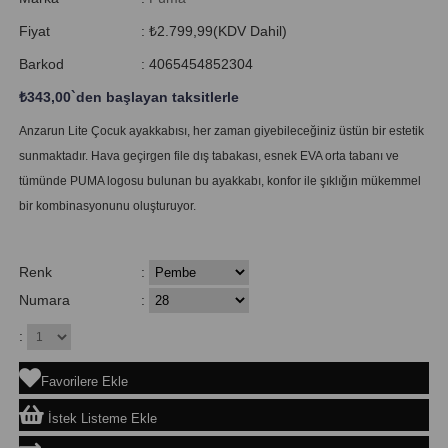
Fiyat
:
₺2.799,99
(KDV Dahil)
Barkod
:
4065454852304
₺343,00
`den başlayan taksitlerle
Anzarun Lite Çocuk ayakkabısı, her zaman giyebileceğiniz üstün bir estetik
sunmaktadır. Hava geçirgen file dış tabakası, esnek EVA orta tabanı ve
tümünde PUMA logosu bulunan bu ayakkabı, konfor ile şıklığın mükemmel
bir kombinasyonunu oluşturuyor.
Renk
:
Numara
:
:
Favorilere Ekle
İstek Listeme Ekle