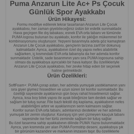
Puma Anzarun Lite Ac+ Ps Çocuk
Günlük Spor Ayakkabı
Ürün Hikayesi:
Formu modifiye edilerek tekrar tasarlanan Anzarun Lite Çocuk
ayakkabısı, her zaman giyebileceğiniz üstün bir estetik sunmaktadır.
Hava geçirgen file dış tabakası, esnek EVA orta tabanı ve tümünde
PUMA logosu bulunan bu ayakkabı, konfor ile şıklığın mükemmel bir
kombinasyonunu oluşturuyor. Yepyeni tasarımıyla adeta göz kamaştıran
Anzarun Lite Çocuk ayakkabısı, gençlerin tarzına zarif bir dokunuş
katmaktadır. Ayrıca, ayakkabının özel dış yapısı nefes alabilirlik
sağlarken, iç kısmındaki EVA orta tabanıyla da her adımda konfor
sunmaktadır. Üstelik, sade tasarımının yanı sıra PUMA logosuna sahip
olması da ayakkabıya ayrıcalıklı bir hava katıyor. Bu özellikleriyle
Anzarun Lite Çocuk ayakkabısı, her zevke hitap eden bir seçenek
haline gelmektedir.
Ürün Özelikleri:
SoftFoam+: PUMA çorap astarı, her adımda yumuşak yastıklamanın yanı
sıra giyer giymez hissedilen ve uzun süren bir konfor sunmaktadır. Bu
özelliği sayesinde ayaklarınızı gün boyu rahat hissetmenizi sağlar.
Ayrıca, kısa boy bilek yapısı ile ayak bileğinize tam destek sağlar ve
sağlam bir tutuş sunar. File bazlı tekstil dış kaplama, ayakkabının nefes
alabilirliğini artırır ve ayaklarınızın serin kalmasını sağlar.
Konfor sunan EVA orta tabanı, adımlarınızı destekler ve her adımda
yumuşak bir zemin oluşturur. Kavrayış için yeri çizmeyen kauçuk tabanı
sayesinde ise her türlü zeminde sağlam bir tutuş sağlar.
Bu özel tasarıma sahip ayakkabının dilinde PUMA Yazısı bulunmaktadır.
Ayrıca, yan kısmında yer alan PUMA Formstrip deseni, ayakkabıya şık
bir görünüm kazandırır ve markanın imzasını taşır. Bu özelliklerle