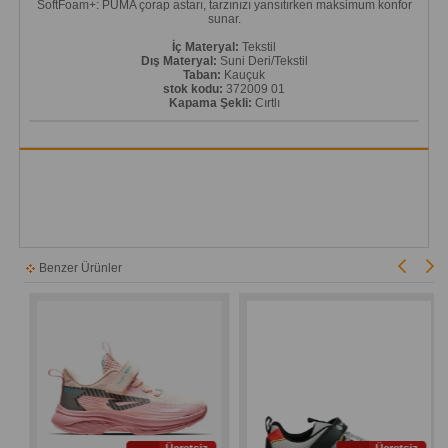
SoftFoam+: PUMA çorap astarı, tarzınızı yansıtırken maksimum konfor
sunar.
İç Materyal:
Tekstil
Dış Materyal:
Suni Deri/Tekstil
Taban:
Kauçuk
stok kodu:
372009 01
Kapama Şekli:
Cırtlı
Benzer Ürünler