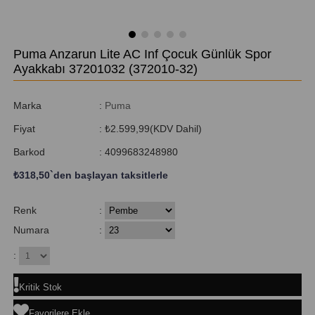
Puma Anzarun Lite AC Inf Çocuk Günlük Spor
Ayakkabı 37201032
(372010-32)
Marka
:
Puma
Fiyat
:
₺2.599,99
(KDV Dahil)
Barkod
:
4099683248980
₺318,50
`den başlayan taksitlerle
Renk
:
Numara
:
:
Kritik Stok
Favorilere Ekle