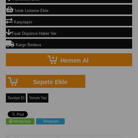
İstek Listeme Ekle
Karşılaştır
Fiyat Düşünce Haber Ver
Kargo Bedava
Tavsiye Et
Yorum Yaz
WhatsApp
Telegram