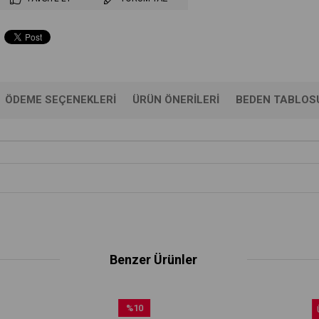
ÖDEME SEÇENEKLERI
ÜRÜN ÖNERILERI
BEDEN TABLOS
Benzer Ürünler
%10
Üc