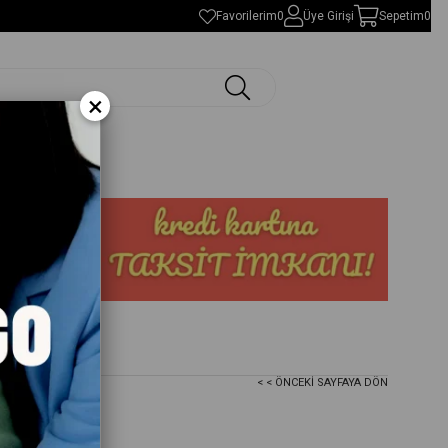
Favorilerim
0
Üye Girişi
Sepetim
0
×
< < ÖNCEKI SAYFAYA DÖN