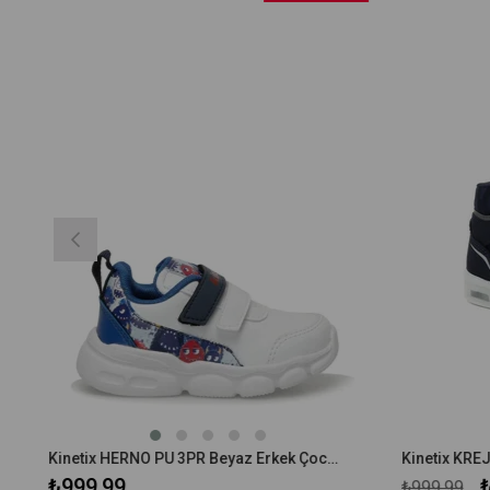
Kinetix HERNO PU 3PR Beyaz Erkek Çocuk Spor Ayakkabı
₺999,99
₺
₺999,99