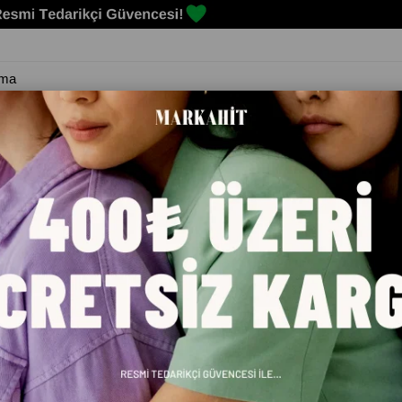
Erkek
Kadın
Çocuk
Spor Malzemeleri
Markalar
Blog
K ÇOCUK SPOR AYAKKABI