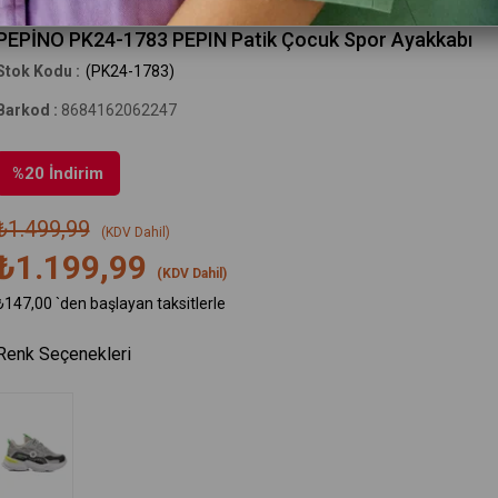
Pepino
PEPİNO PK24-1783 PEPIN Patik Çocuk Spor Ayakkabı
(PK24-1783)
Barkod
:
8684162062247
%
20
İndirim
₺1.499,99
(KDV Dahil)
₺1.199,99
(KDV Dahil)
₺147,00
`den başlayan taksitlerle
Renk Seçenekleri