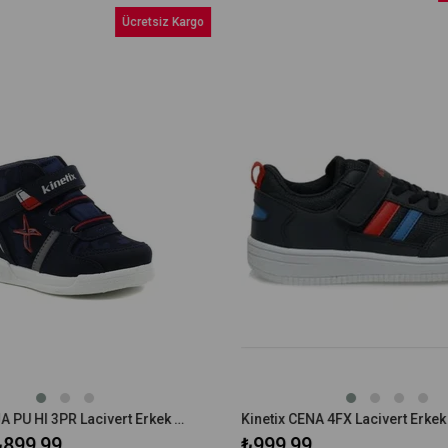
İndirim
Ücretsiz Kargo
%10İndirim
Kinetix KREJA PU HI 3PR Lacivert Erkek Çocuk High Sneaker Ayakkabı
899,99
₺999,99