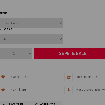
RENK
NUMARA
Favorilere Ekle
İstek Listeme Ekle
İndirimli Ürün
Fiyat Düşünce Haber V
TAVSIYE ET
YORUM YAZ