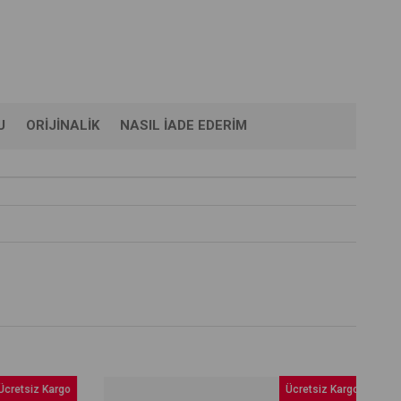
U
ORIJINALIK
NASIL İADE EDERIM
retsiz Kargo
Ücretsiz Kargo