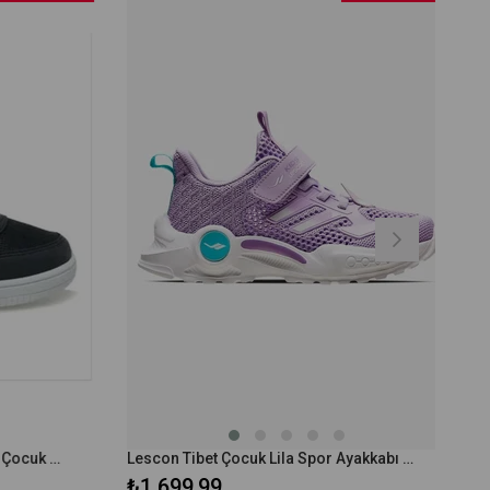
Kinetix CENA 4FX Lacivert Erkek Çocuk Sneaker A10148810016010
Lescon Tibet Çocuk Lila Spor Ayakkabı 24BAC00TIBTF
₺1.699,99