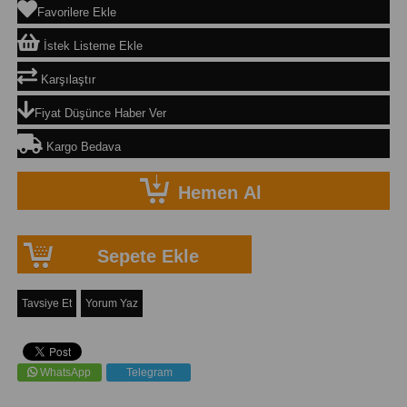
Favorilere Ekle
İstek Listeme Ekle
Karşılaştır
Fiyat Düşünce Haber Ver
Kargo Bedava
Tavsiye Et
Yorum Yaz
WhatsApp
Telegram