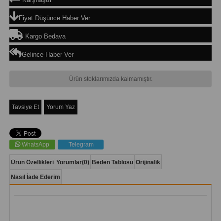
Fiyat Düşünce Haber Ver
Kargo Bedava
Gelince Haber Ver
Ürün stoklarımızda kalmamıştır.
Tavsiye Et
Yorum Yaz
WhatsApp
Telegram
Ürün Özellikleri
Yorumlar
(0)
Beden Tablosu
Orijinalik
Nasıl İade Ederim