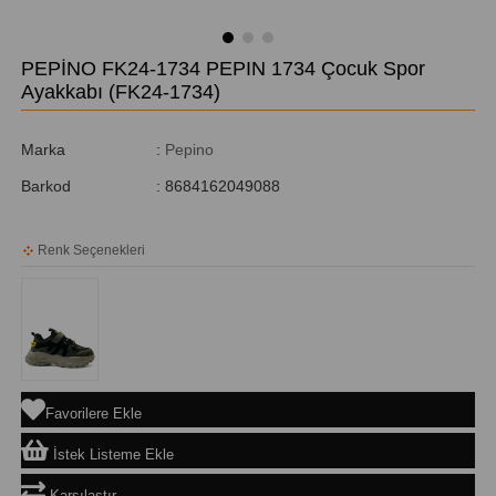
PEPİNO FK24-1734 PEPIN 1734 Çocuk Spor
Ayakkabı
(FK24-1734)
Marka
:
Pepino
Barkod
:
8684162049088
Renk Seçenekleri
Favorilere Ekle
İstek Listeme Ekle
Karşılaştır