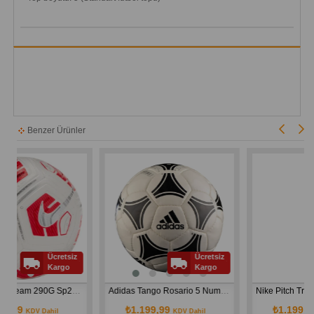
Benzer Ürünler
Ücretsiz
Ücretsiz
Ücr
Kargo
Kargo
Ka
Nike Nk Strk Team 290G Sp21 Unisex Beyaz Futbol Topu CU8062-100
Adidas Tango Rosario 5 Numara Futbol Topu
₺1.199,99
₺1.199,99
Dahil
KDV Dahil
KDV Dahil