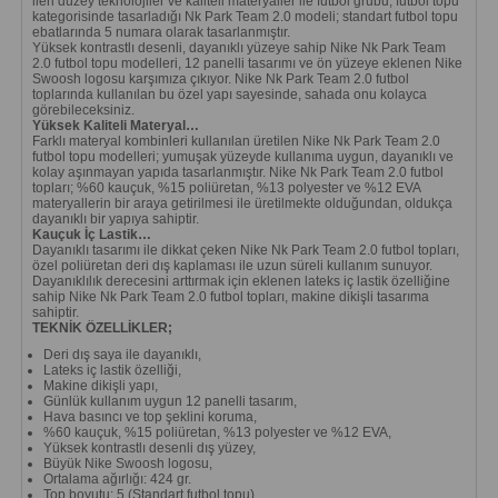
ileri düzey teknolojiler ve kaliteli materyaller ile futbol grubu, futbol topu
kategorisinde tasarladığı Nk Park Team 2.0 modeli; standart futbol topu
ebatlarında 5 numara olarak tasarlanmıştır.
Yüksek kontrastlı desenli, dayanıklı yüzeye sahip Nike Nk Park Team
2.0 futbol topu modelleri, 12 panelli tasarımı ve ön yüzeye eklenen Nike
Swoosh logosu karşımıza çıkıyor. Nike Nk Park Team 2.0 futbol
toplarında kullanılan bu özel yapı sayesinde, sahada onu kolayca
görebileceksiniz.
Yüksek Kaliteli Materyal…
Farklı materyal kombinleri kullanılan üretilen Nike Nk Park Team 2.0
futbol topu modelleri; yumuşak yüzeyde kullanıma uygun, dayanıklı ve
kolay aşınmayan yapıda tasarlanmıştır. Nike Nk Park Team 2.0 futbol
topları; %60 kauçuk, %15 poliüretan, %13 polyester ve %12 EVA
materyallerin bir araya getirilmesi ile üretilmekte olduğundan, oldukça
dayanıklı bir yapıya sahiptir.
Kauçuk İç Lastik…
Dayanıklı tasarımı ile dikkat çeken Nike Nk Park Team 2.0 futbol topları,
özel poliüretan deri dış kaplaması ile uzun süreli kullanım sunuyor.
Dayanıklılık derecesini arttırmak için eklenen lateks iç lastik özelliğine
sahip Nike Nk Park Team 2.0 futbol topları, makine dikişli tasarıma
sahiptir.
TEKNİK ÖZELLİKLER;
Deri dış saya ile dayanıklı,
Lateks iç lastik özelliği,
Makine dikişli yapı,
Günlük kullanım uygun 12 panelli tasarım,
Hava basıncı ve top şeklini koruma,
%60 kauçuk, %15 poliüretan, %13 polyester ve %12 EVA,
Yüksek kontrastlı desenli dış yüzey,
Büyük Nike Swoosh logosu,
Ortalama ağırlığı: 424 gr.
Top boyutu: 5 (Standart futbol topu)