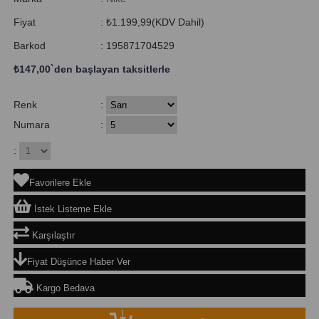
Fiyat
:
₺1.199,99
(KDV Dahil)
Barkod
:
195871704529
₺147,00
`den başlayan taksitlerle
Renk
:
Numara
:
:
Favorilere Ekle
İstek Listeme Ekle
Karşılaştır
Fiyat Düşünce Haber Ver
Kargo Bedava