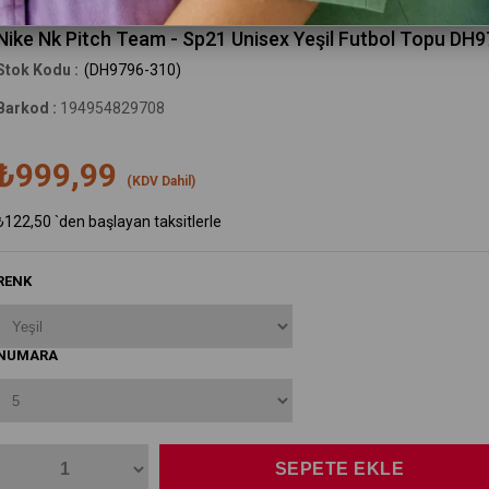
Nike
Nike Nk Pitch Team - Sp21 Unisex Yeşil Futbol Topu DH
(DH9796-310)
Barkod
:
194954829708
₺999,99
(KDV Dahil)
₺122,50
`den başlayan taksitlerle
RENK
NUMARA