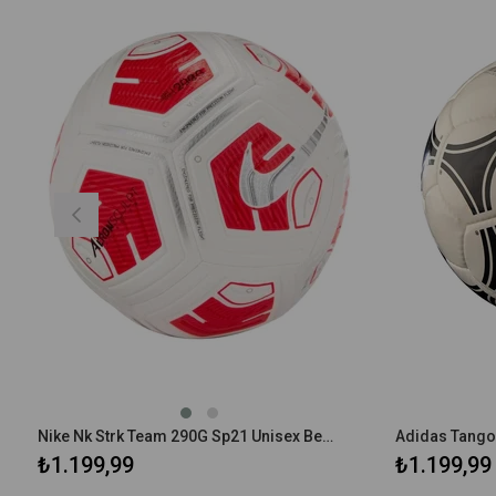
Nike Nk Strk Team 290G Sp21 Unisex Beyaz Futbol Topu CU8062-100
₺1.199,99
₺1.199,99