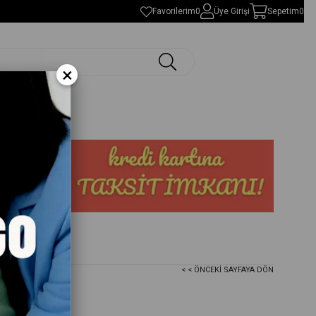
Favorilerim
0
Üye Girişi
Sepetim
0
×
< < ÖNCEKI SAYFAYA DÖN