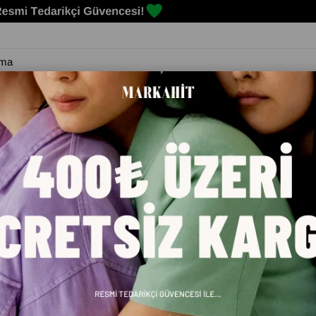
Erkek
Kadın
Çocuk
Spor Malzemeleri
Markalar
Blog
IL FUTBOL TOPU DH9796-310