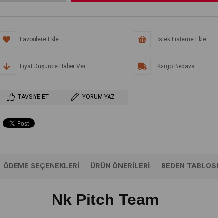
Favorilere Ekle
İstek Listeme Ekle
Fiyat Düşünce Haber Ver
Kargo Bedava
TAVSIYE ET
YORUM YAZ
ÖDEME SEÇENEKLERI
ÜRÜN ÖNERILERI
BEDEN TABLOS
Nk Pitch Team