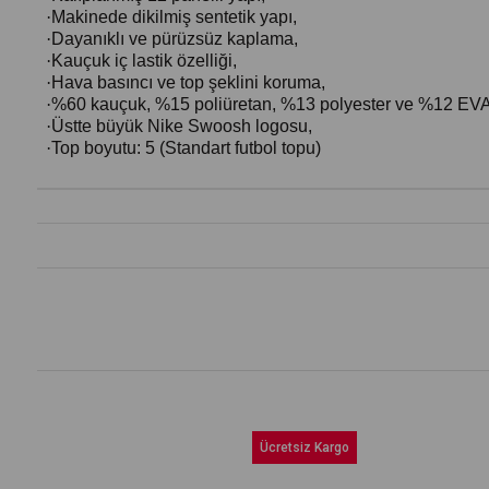
·
Makinede dikilmiş sentetik yapı,
·
Dayanıklı ve pürüzsüz kaplama,
·
Kauçuk iç lastik özelliği,
·
Hava basıncı ve top şeklini koruma,
·
%60 kauçuk, %15 poliüretan, %13 polyester ve %12 EVA
·
Üstte büyük Nike Swoosh logosu,
·
Top boyutu: 5 (Standart futbol topu)
Ücretsiz Kargo