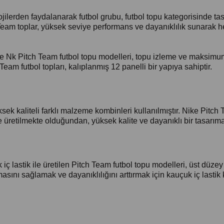
jilerden faydalanarak futbol grubu, futbol topu kategorisinde ta
eam toplar, yüksek seviye performans ve dayanıklılık sunarak he
 Nike Nk Pitch Team futbol topu modelleri, topu izleme ve maks
Team futbol topları, kalıplanmış 12 panelli bir yapıya sahiptir.
k kaliteli farklı malzeme kombinleri kullanılmıştır. Nike Pitch T
le üretilmekte olduğundan, yüksek kalite ve dayanıklı bir tasarıma
iç lastik ile üretilen Pitch Team futbol topu modelleri, üst düze
ını sağlamak ve dayanıklılığını arttırmak için kauçuk iç lastik 