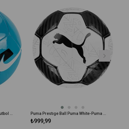
Nike Pitch Training Unisex Mavi Futbol Topu CU8034-434
Puma Prestıge Ball Puma White-Puma Black Unisex 5 Numara Futbol Topu 083992-01
₺999,99