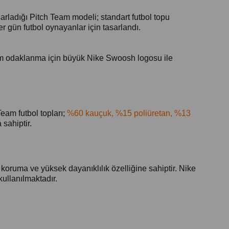
sarladığı Pitch Team modeli; standart futbol topu
r gün futbol oynayanlar için tasarlandı.
imum odaklanma için büyük Nike Swoosh logosu ile
eam futbol topları;
%60 kauçuk, %15 poliüretan, %13
 sahiptir.
y koruma ve yüksek dayanıklılık özelliğine sahiptir. Nike
kullanılmaktadır.