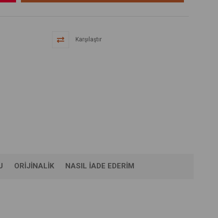
Karşılaştır
U
ORIJINALIK
NASIL İADE EDERIM