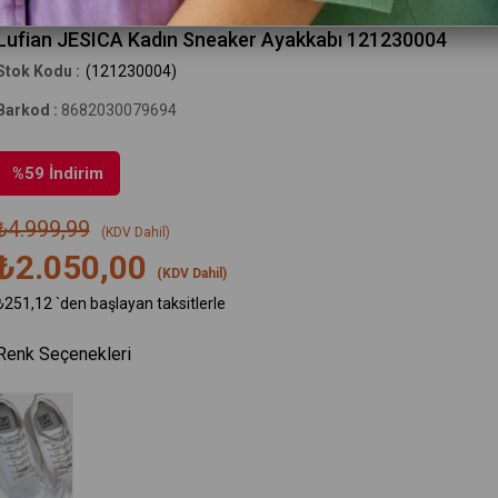
Lufian
Lufian JESICA Kadın Sneaker Ayakkabı 121230004
(121230004)
Barkod
:
8682030079694
%
59
İndirim
₺4.999,99
(KDV Dahil)
₺2.050,00
(KDV Dahil)
₺251,12
`den başlayan taksitlerle
Renk Seçenekleri