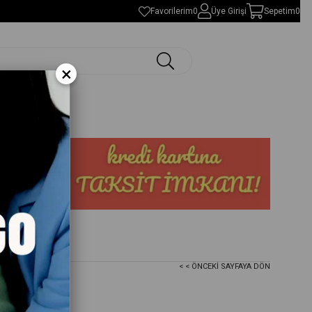
Favorilerim
0
Üye Girişi
Sepetim
0
×
< < ÖNCEKI SAYFAYA DÖN