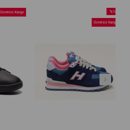
%14
retsiz Kargo
İndirim
Ücretsiz Kargo
%14İndirim