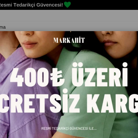
Erkek
Kadın
Çocuk
Spor Malzemeleri
Markalar
Blog
N SNEAKER AYAKKABI 121230004