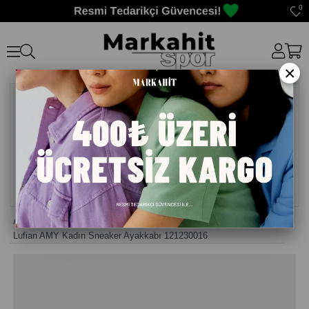
0
×
Anasayfa
>
Kadın Sneaker Günlük Ayakkabı
>
Lufian AMY Kadın Sneaker Ayakkabı 121230016