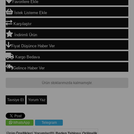
Favorilere Ekle
İstek Listeme Ekle
Karşılaştır
İndirimli Ürün
Fiyat Düşünce Haber Ver
Kargo Bedava
Gelince Haber Ver
Ürün stoklarımızda kalmamıştır.
Tavsiye Et
Yorum Yaz
WhatsApp
Telegram
Ürün Özellikleri
Yorumlar
(0)
Beden Tablosu
Orijinalik