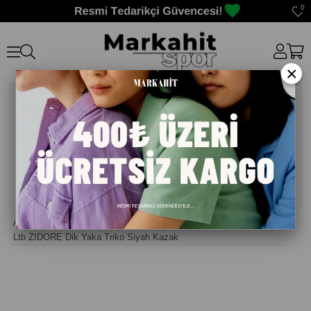
0
×
Anasayfa
>
Erkek Kazak
>
Ltb ZIDORE Dik Yaka Triko Siyah Kazak