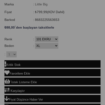
Marka
:
Little Big
Fiyat
:
₺799,99
(KDV Dahil)
Barkod
:
8683225563653
₺98,00
`den başlayan taksitlerle
Renk
:
Beden
:
:
Kritik Stok
Favorilere Ekle
İstek Listeme Ekle
Karşılaştır
Fiyat Düşünce Haber Ver