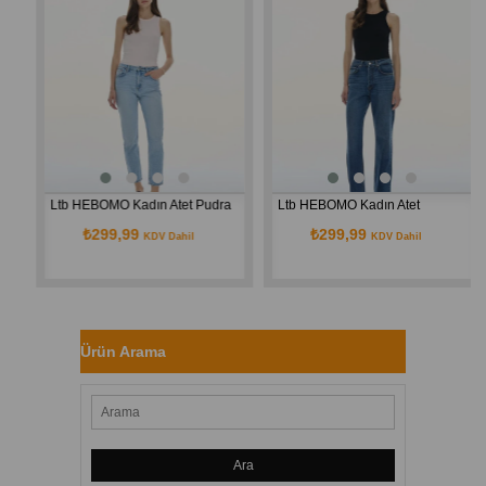
205260016
Ltb HEBOMO Kadın Atet Pudra
Ltb HEBOMO Kadın Atet
₺299,99
₺299,99
KDV Dahil
KDV Dahil
Ürün Arama
Ara