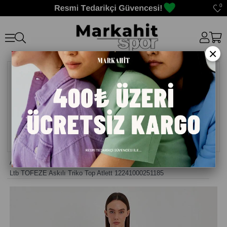
0
×
Anasayfa
>
Atlet bayan
>
Ltb TOFEZE Askılı Triko Top Atlett 12241000251185