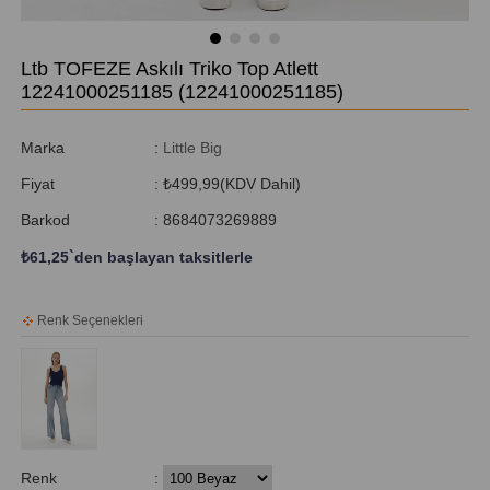
Ltb TOFEZE Askılı Triko Top Atlett
12241000251185
(12241000251185)
Marka
:
Little Big
Fiyat
:
₺499,99
(KDV Dahil)
Barkod
:
8684073269889
₺61,25
`den başlayan taksitlerle
Renk Seçenekleri
Renk
: