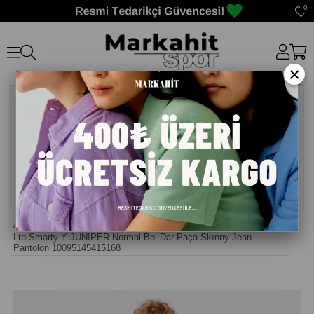
0
×
Anasayfa
>
Erkek Pantolon
>
Ltb Smarty Y JUNIPER Normal Bel Dar Paça Skınny Jean
Pantolon 10095145415168