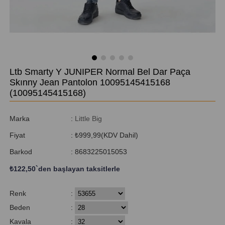
Ltb Smarty Y JUNIPER Normal Bel Dar Paça
Skınny Jean Pantolon 10095145415168
(10095145415168)
Marka
:
Little Big
Fiyat
:
₺999,99
(KDV Dahil)
Barkod
:
8683225015053
₺122,50
`den başlayan taksitlerle
Renk
:
Beden
:
Kavala
: