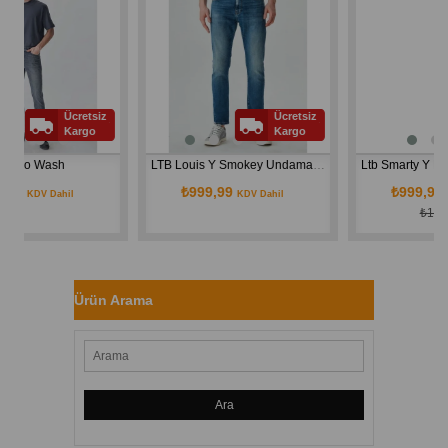
İndirim
Ücretsiz
Ücretsiz
Üc
Kargo
Kargo
Ka
ash
LTB Louis Y Smokey Undamaged Wash Erkek Jean
₺999,99
₺999,99
Dahil
KDV Dahil
KDV Dahil
₺1.499,99
Ürün Arama
Ara