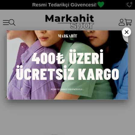
0
×
Anasayfa
>
Şort Erkek
>
LTB LAGENE ERKEK ŞORT