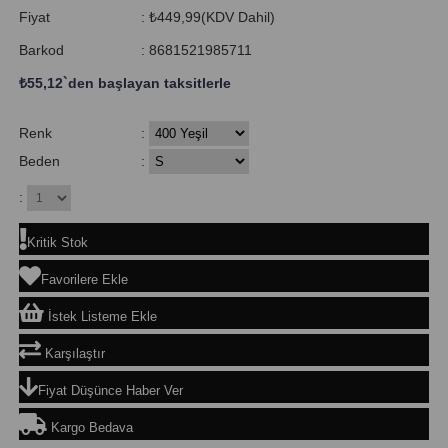
Fiyat
:
₺449,99
(KDV Dahil)
Barkod
:
8681521985711
₺55,12
`den başlayan taksitlerle
Renk
:
Beden
:
:
Kritik Stok
Favorilere Ekle
İstek Listeme Ekle
Karşılaştır
Fiyat Düşünce Haber Ver
Kargo Bedava