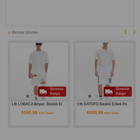
Benzer Ürünler
Ücretsiz
Ücretsiz
Kargo
Kargo
Ltb LOBACA Beyaz  Baskılı Erkek Penye Şort 12248760761718
Ltb DATOFO Baskılı Erkek Penye Şort 12248760861715
₺599,99
₺599,99
KDV Dahil
KDV Dahil