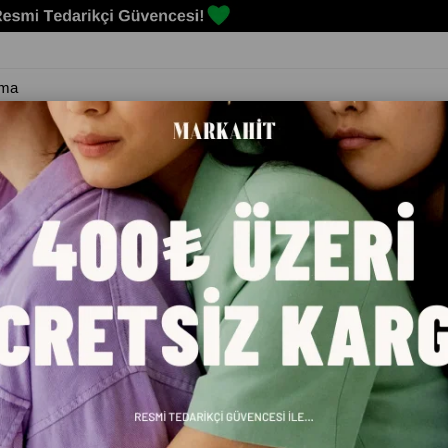
Erkek
Kadın
Çocuk
Spor Malzemeleri
Markalar
Blog
EK 12248419060842