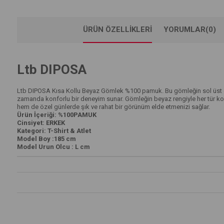
ÜRÜN ÖZELLIKLERI
YORUMLAR
(0)
Ltb DIPOSA
Ltb DIPOSA Kısa Kollu Beyaz Gömlek %100 pamuk. Bu gömleğin sol üst göğ
zamanda konforlu bir deneyim sunar. Gömleğin beyaz rengiyle her tür ko
hem de özel günlerde şık ve rahat bir görünüm elde etmenizi sağlar.
Ürün İçeriği: %100PAMUK
Cinsiyet: ERKEK
Kategori: T-Shirt & Atlet
Model Boy :185 cm
Model Urun Olcu : L cm