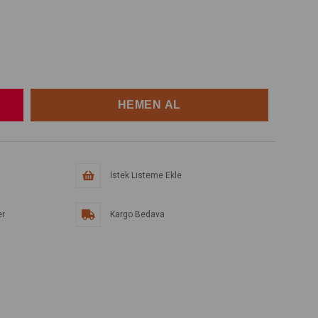
İstek Listeme Ekle
er
Kargo Bedava