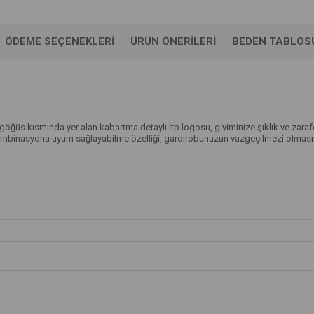
ÖDEME SEÇENEKLERI
ÜRÜN ÖNERILERI
BEDEN TABLOS
üs kısmında yer alan kabartma detaylı ltb logosu, giyiminize şıklık ve zarafe
mbinasyona uyum sağlayabilme özelliği, gardırobunuzun vazgeçilmezi olmasını s