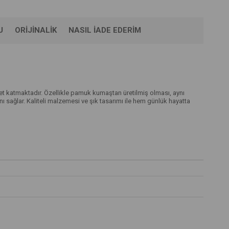
U
ORIJINALIK
NASIL İADE EDERIM
t katmaktadır. Özellikle pamuk kumaştan üretilmiş olması, aynı
ağlar. Kaliteli malzemesi ve şık tasarımı ile hem günlük hayatta