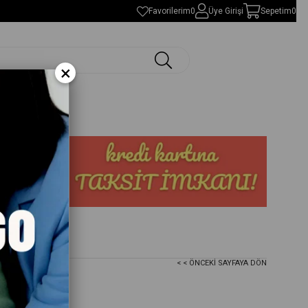
Favorilerim
0
Üye Girişi
Sepetim
0
×
< < ÖNCEKI SAYFAYA DÖN