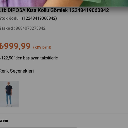
Little Big
Ltb DIPOSA Kısa Kollu Gömlek 12248419060842
(12248419060842)
Barkod
:
8684073275842
₺999,99
(KDV Dahil)
₺122,50
`den başlayan taksitlerle
Renk Seçenekleri
RENK