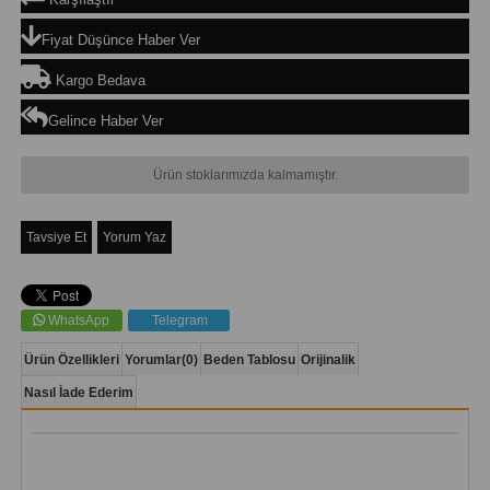
Fiyat Düşünce Haber Ver
Kargo Bedava
Gelince Haber Ver
Ürün stoklarımızda kalmamıştır.
Tavsiye Et
Yorum Yaz
WhatsApp
Telegram
Ürün Özellikleri
Yorumlar
(0)
Beden Tablosu
Orijinalik
Nasıl İade Ederim