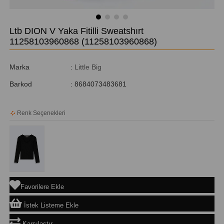
Ltb DION V Yaka Fitilli Sweatshırt
11258103960868
(11258103960868)
Marka
:
Little Big
Barkod
:
8684073483681
Renk Seçenekleri
Favorilere Ekle
İstek Listeme Ekle
Karşılaştır