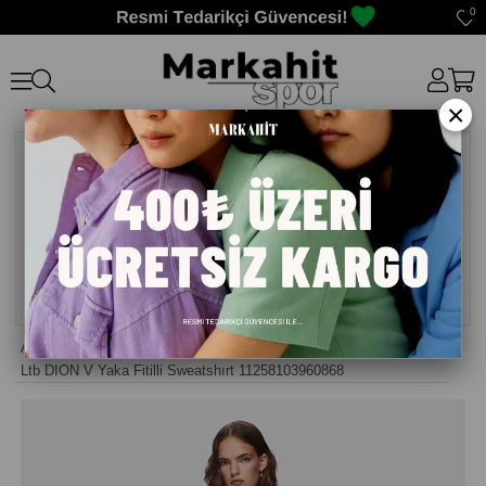
0
×
Anasayfa
>
Erkek Sweatshirt
>
Ltb DION V Yaka Fitilli Sweatshırt 11258103960868