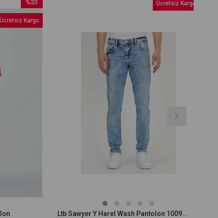
%33
Ücretsiz Kargo
İndirim
retsiz Kargo
%33İndirim
on
Ltb Sawyer Y Harel Wash Pantolon 10095150015113