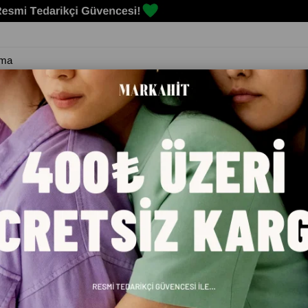
Erkek
Kadın
Çocuk
Spor Malzemeleri
Markalar
Blog
JEANS PANTOLON 10095149015171