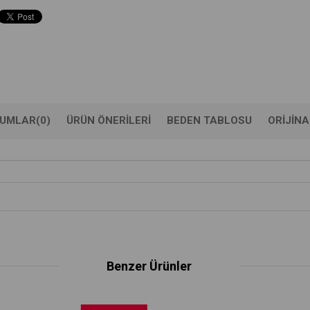
UMLAR
(0)
ÜRÜN ÖNERILERI
BEDEN TABLOSU
ORIJINA
Benzer Ürünler