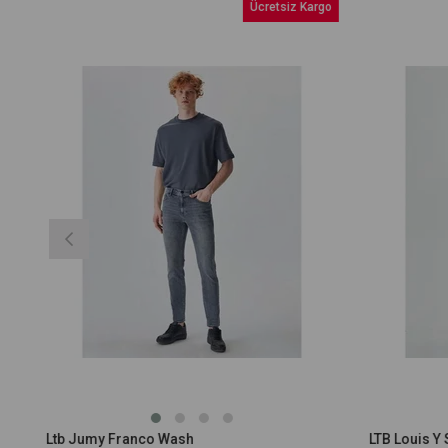
Ücretsiz Kargo
m
irim
Ltb Jumy Franco Wash