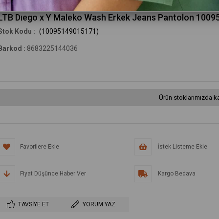
Little Big
LTB Dıego x Y Maleko Wash Erkek Jeans Pantolon 100
(10095149015171)
Barkod
:
8683225144036
Ürün stoklarımızda ka
Favorilere Ekle
İstek Listeme Ekle
Fiyat Düşünce Haber Ver
Kargo Bedava
TAVSIYE ET
YORUM YAZ