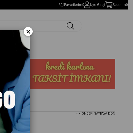
Favorilerim
0
Üye Girişi
Sepetim
0
×
< < ÖNCEKI SAYFAYA DÖN