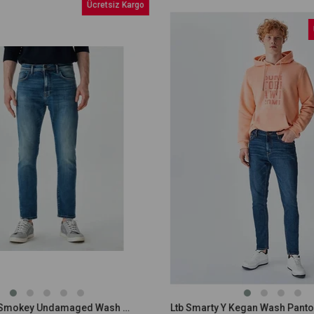
Ücretsiz Kargo
Üc
LTB Louis Y Smokey Undamaged Wash Erkek Jean
Ltb Smarty Y Kegan Wash Pantol