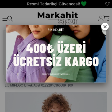
0
×
Anasayfa
>
Atlet Erkek
>
Ltb MIFEGO Erkek Atlet 01222840366089_100