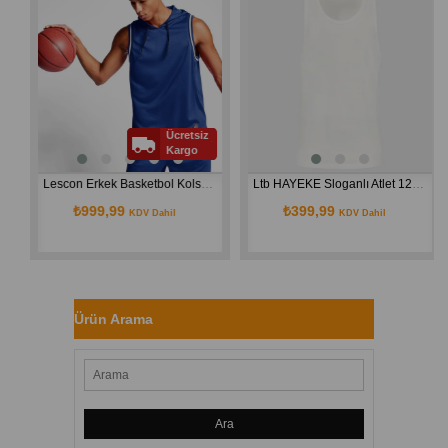
Ücretsiz
Kargo
Lescon Erkek Basketbol Kolsuz Kapişolu Saks Atlet 24B-1056 24BTEP001056
Ltb HAYEKE Sloganlı Atlet 1224840736089
₺999,99
₺399,99
KDV Dahil
KDV Dahil
Ürün Arama
Ara