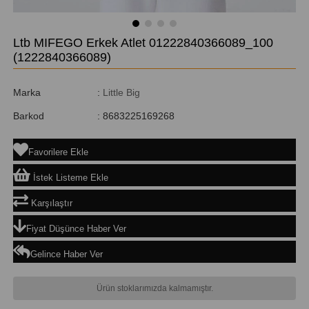
Ltb MIFEGO Erkek Atlet 01222840366089_100
(1222840366089)
Marka
:
Little Big
Barkod
:
8683225169268
Favorilere Ekle
İstek Listeme Ekle
Karşılaştır
Fiyat Düşünce Haber Ver
Gelince Haber Ver
Ürün stoklarımızda kalmamıştır.