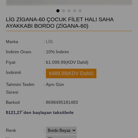
LİG ZİGANA-60 ÇOCUK FİLET HALI SAHA
AYAKKABI BORDO
(ZİGANA-60)
Marka
:
LİG
İndirim Oranı
:
10
%
İndirim
Fiyat
:
₺1.099,99
(KDV Dahil)
İndirimli
:
₺989,99
(KDV Dahil)
Tahmini Teslim
:
Aynı Gün
Süresi
Barkod
:
8698495181483
₺121,27
`den başlayan taksitlerle
Renk
: