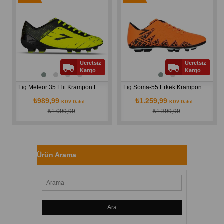
İndirim
İndirim
Ücretsiz
Ücretsiz
Kargo
Kargo
Lig Meteor 35 Elit Krampon Fosfor Sarı
Lig Soma-55 Erkek Krampon Ayakkabısı Turuncu 40-47 Numara
₺989,99
₺1.259,99
KDV Dahil
KDV Dahil
₺1.099,99
₺1.399,99
Ürün Arama
Ara