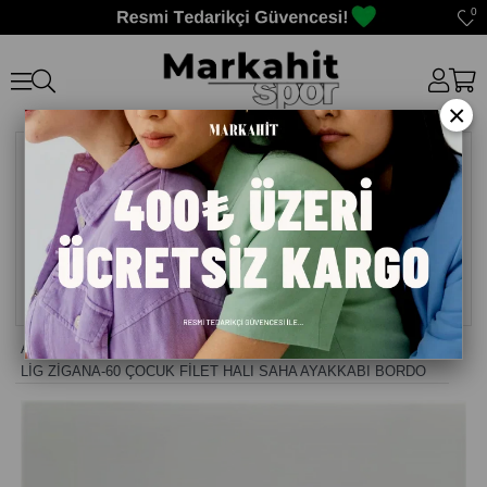
0
×
Anasayfa
>
Krampon Halı saha
>
LİG ZİGANA-60 ÇOCUK FİLET HALI SAHA AYAKKABI BORDO