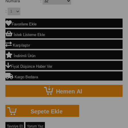
Numara
:
:
Favorilere Ekle
İstek Listeme Ekle
Karşılaştır
İndirimli Ürün
Fiyat Düşünce Haber Ver
Kargo Bedava
Tavsiye Et
Yorum Yaz