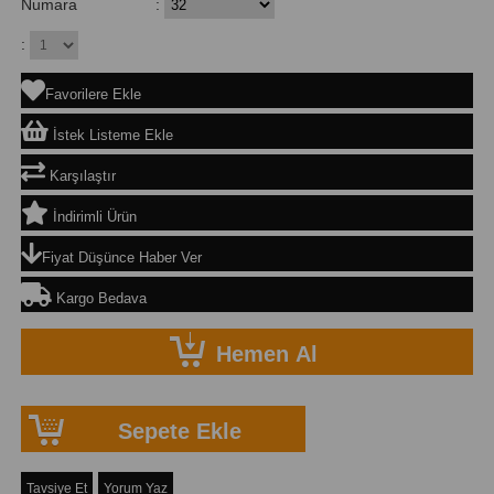
Numara
:
:
Favorilere Ekle
İstek Listeme Ekle
Karşılaştır
İndirimli Ürün
Fiyat Düşünce Haber Ver
Kargo Bedava
Tavsiye Et
Yorum Yaz