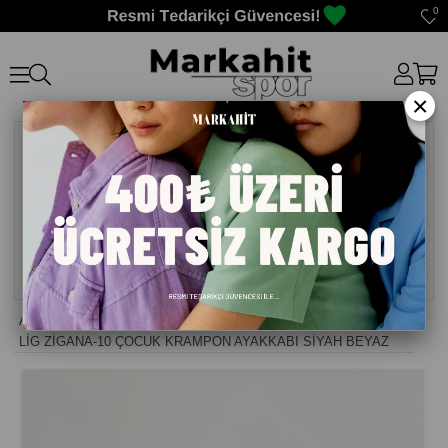
0
×
Anasayfa
>
Krampon Halı Saha Çocuk
>
LİG ZİGANA-10 ÇOCUK KRAMPON AYAKKABI SİYAH BEYAZ