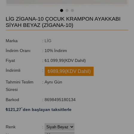
LİG ZİGANA-10 ÇOCUK KRAMPON AYAKKABI
SİYAH BEYAZ
(ZİGANA-10)
Marka
:
LİG
İndirim Oranı
:
10
%
İndirim
Fiyat
:
₺1.099,99
(KDV Dahil)
İndirimli
:
₺989,99
(KDV Dahil)
Tahmini Teslim
:
Aynı Gün
Süresi
Barkod
:
8698495180134
₺121,27
`den başlayan taksitlerle
Renk
: