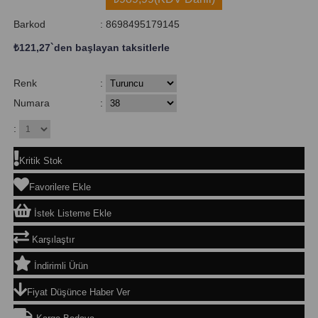
Barkod
:
8698495179145
₺121,27
`den başlayan taksitlerle
Renk
:
Numara
:
:
Kritik Stok
Favorilere Ekle
İstek Listeme Ekle
Karşılaştır
İndirimli Ürün
Fiyat Düşünce Haber Ver