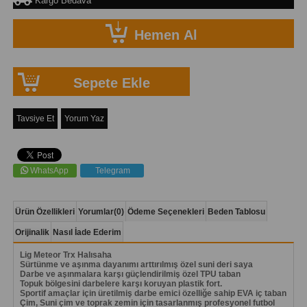
Kargo Bedava
Tavsiye Et
Yorum Yaz
WhatsApp
Telegram
Ürün Özellikleri
Yorumlar
(0)
Ödeme Seçenekleri
Beden Tablosu
Orijinalik
Nasıl İade Ederim
Lig Meteor Trx Halısaha
Sürtünme ve aşınma dayanımı arttırılmış özel suni deri saya
Darbe ve aşınmalara karşı güçlendirilmiş özel TPU taban
Topuk bölgesini darbelere karşı koruyan plastik fort.
Sportif amaçlar için üretilmiş darbe emici özelliğe sahip EVA iç taban
Çim, Suni çim ve toprak zemin için tasarlanmış profesyonel futbol