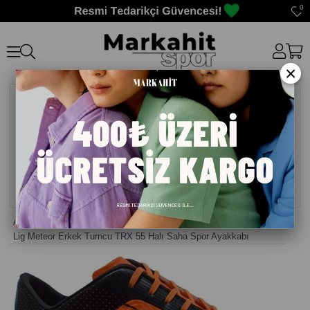
0
×
Anasayfa
>
Krampon Halı saha
>
Lig Meteor Erkek Turncu TRX 55 Halı Saha Spor Ayakkabı