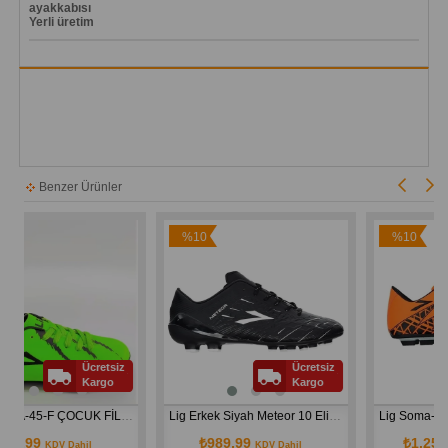
ayakkabısı
Yerli üretim
Benzer Ürünler
%10
%10
İndirim
İndirim
Ücretsiz
Ücretsiz
Kargo
Kargo
LİG ZİGANA-45-F ÇOCUK FİLET  HALI SAHA AYAKKABI YEŞİL SİYAH
Lig Erkek Siyah Meteor 10 Elit Krampon Spor Ayakkabı
₺989,99
₺1.259,99
DV Dahil
KDV Dahil
KDV D