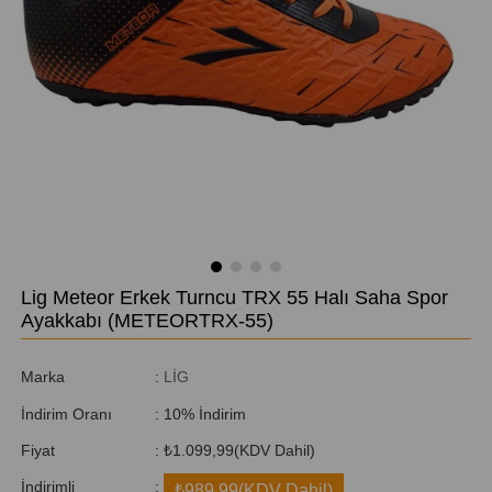
Lig Meteor Erkek Turncu TRX 55 Halı Saha Spor
Ayakkabı
(METEORTRX-55)
Marka
:
LİG
İndirim Oranı
:
10
%
İndirim
Fiyat
:
₺1.099,99
(KDV Dahil)
İndirimli
:
₺989,99
(KDV Dahil)