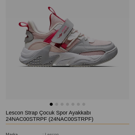
Lescon Strap Çocuk Spor Ayakkabı
24NAC00STRPF
(24NAC00STRPF)
Marka
:
Lescon