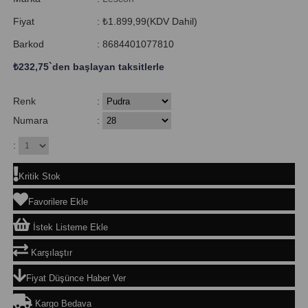
Fiyat
:
₺1.899,99
(KDV Dahil)
Barkod
:
8684401077810
₺232,75
`den başlayan taksitlerle
Renk
:
Numara
:
:
Kritik Stok
Favorilere Ekle
İstek Listeme Ekle
Karşılaştır
Fiyat Düşünce Haber Ver
Kargo Bedava