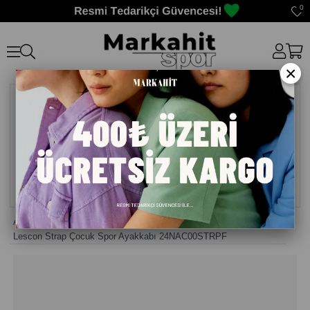
0
×
Anasayfa
>
Kız Çocuk Ayakkabısı
>
Lescon Strap Çocuk Spor Ayakkabı 24NAC00STRPF