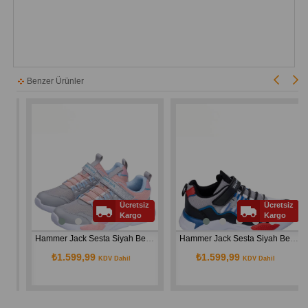
Benzer Ürünler
Ücretsiz
Ücretsiz
Kargo
Kargo
k Spor Ayakkabı 490 160-F
Hammer Jack Sesta Siyah Beyaz Çocuk Spor Ayakkabı 490 160-F
Hammer Jack Sesta Siyah Beyaz Çocuk Spor Ayakkabı 490 160-F
₺1.599,99
₺1.599,99
KDV Dahil
KDV Dahil