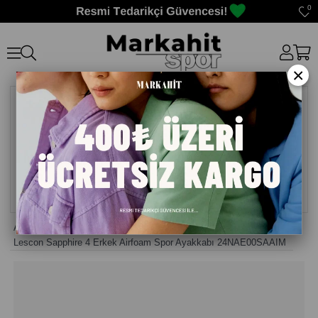
0
×
Anasayfa
>
Erkek Sneaker Günlük Ayakkabı
>
Lescon Sapphire 4 Erkek Airfoam Spor Ayakkabı 24NAE00SAAIM