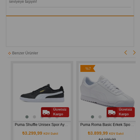
seviyeye taşıyın!
Benzer Ürünler
%7
İndirim
Ücretsiz
Ücretsiz
Kargo
Kargo
Puma Shuffle Unisex Spor Ayakkabı 309668-04
Puma Roma Basic Erkek Spor Ayakkabı BEYAZ 35357221
₺3.299,99
₺3.899,99
KDV Dahil
KDV Dahil
₺4.199,99