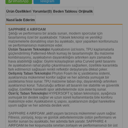
WhatsApp
Telegram
Ürün Özellikleri
Yorumlar
(0)
Beden Tablosu
Orijinalik
Nasıl İade Ederim
SAPPHIRE 4 AIRFOAM
Şıklığı ve performansı bir arada sunan, modern sporcular için
tasarlanmış özel bir ayakkabıdır. Yüksek teknoloji ve yenilikçi
malzemelerle donatılmış olan bu ayakkabı, spor yaparken konforunuzu
ve performansınızı maksimize eder.
Üstün Tasarım Teknolojisi
Ayakkabının üst kısmı, TPU kaplamalarla
güçlendirilmiş Patterned-Mesh kumaş ile tasarlanmıştır. Bu malzeme
kombinasyonu, ayakkabının dayanıklılığını artırırken aynı zamanda
hava alabilirliği sağlar. Giyimi kolaylaştıran arka Curved şekil tasarımı
ile ayakkabının rahat giyilip çıkarılmasını sağlarken, özellikle karanlıkta
fark edilmenizi sağlayan renkli reflektör detaylarıyla dikkat çeker.
Gelişmiş Taban Teknolojisi
Phylon Foam ile iç yastıklama sistemi,
ayaklarınıza mükemmel konfor sağlar ve her adımda yumuşak bir
yastıklama hissi sunar. TPU malzeme taban dışı, dayanıklılığı artırırken
ayaklarınızı korur. Tutuculuğu arttıran alt tasarım ise stabilite ve güvenlik
sağlar, özellikle hareketli spor aktivitelerinde size avantaj sunar.
Özel İç Taban Teknolojisi
HYPERSOFT iç taban teknolojisi, ayağınıza
yumuşak bir destek sağlar ve uzun süreli kullanımlarda bile konforu
maksimize eder. Ayakkabının iç yapısı, ayaklarınızın doğal hareketine
uyum sağlar ve her adımda destek verir.
SAPPHIRE 4 AIRFOAM ,aktif yaşam tarzınıza mükemmel uyum sağlar.
Fitness, yürüyüş, koşu ve günlük aktivitelerinizde üstün performans ve
konfor sunan bu ayakkabı, her adımda fark yaratır. SAPPHIRE 4
AIRFOAM ile her koşunuzda sınırları zorlayın ve performansınızı bir üst