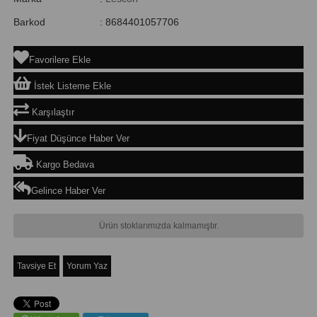
Barkod
:
8684401057706
Favorilere Ekle
İstek Listeme Ekle
Karşılaştır
Fiyat Düşünce Haber Ver
Kargo Bedava
Gelince Haber Ver
Ürün stoklarımızda kalmamıştır.
Tavsiye Et
Yorum Yaz