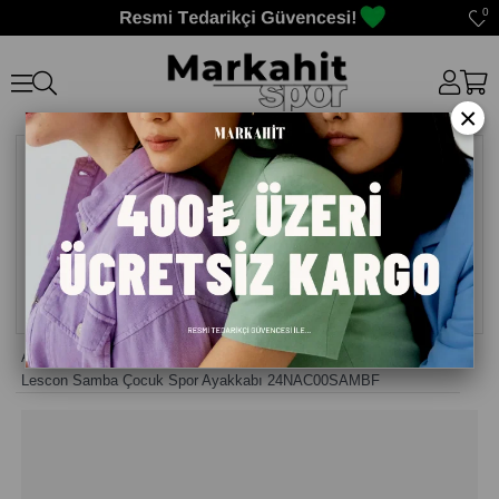
0
×
Anasayfa
>
Kız Çocuk Ayakkabısı
>
Lescon Samba Çocuk Spor Ayakkabı 24NAC00SAMBF