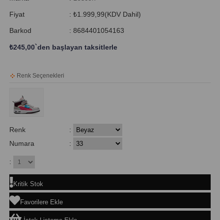
Fiyat
:
₺1.999,99
(KDV Dahil)
Barkod
:
8684401054163
₺245,00
`den başlayan taksitlerle
Renk Seçenekleri
Renk
:
Numara
:
:
Kritik Stok
Favorilere Ekle