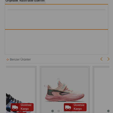
Orijinalik
Nasıl İade Ederim
Benzer Ürünler
Ücretsiz
Ücretsiz
Kargo
Kargo