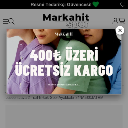
0
×
Anasayfa
>
Erkek Sneaker Günlük Ayakkabı
>
Lescon Java 2 Trail Erkek Spor Ayakkabı 24NAE00JATRM