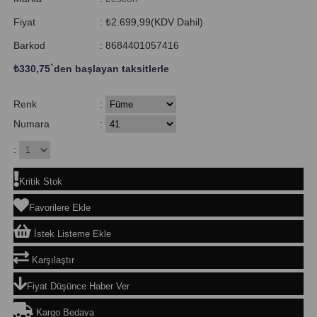
Fiyat
:
₺2.699,99
(KDV Dahil)
Barkod
:
8684401057416
₺330,75
`den başlayan taksitlerle
Renk
:
Numara
:
:
Kritik Stok
Favorilere Ekle
İstek Listeme Ekle
Karşılaştır
Fiyat Düşünce Haber Ver
Kargo Bedava