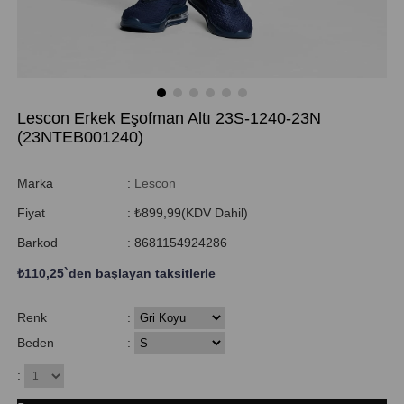
Lescon Erkek Eşofman Altı 23S-1240-23N
(23NTEB001240)
Marka
:
Lescon
Fiyat
:
₺899,99
(KDV Dahil)
Barkod
:
8681154924286
₺110,25
`den başlayan taksitlerle
Renk
:
Beden
:
: