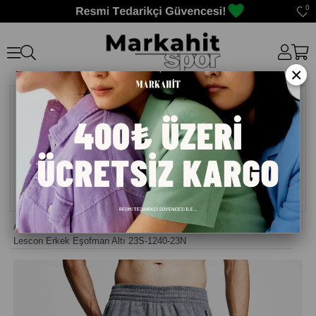
0
×
Anasayfa
>
Eşofman Altı erkek
>
Lescon Erkek Eşofman Altı 23S-1240-23N