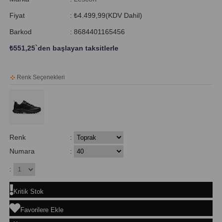
Fiyat
:
₺4.499,99
(KDV Dahil)
Barkod
:
8684401165456
₺551,25
`den başlayan taksitlerle
Renk Seçenekleri
Renk
:
Numara
:
:
Kritik Stok
Favorilere Ekle