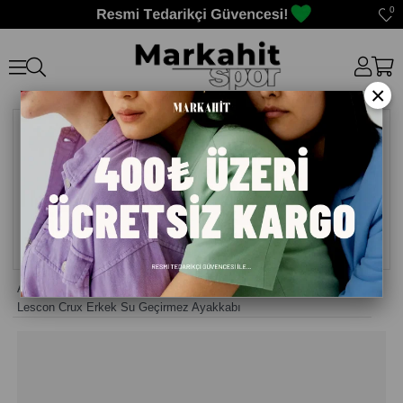
0
×
Anasayfa
>
Erkek Outdoor Ayakkabısı
>
Lescon Crux Erkek Su Geçirmez Ayakkabı