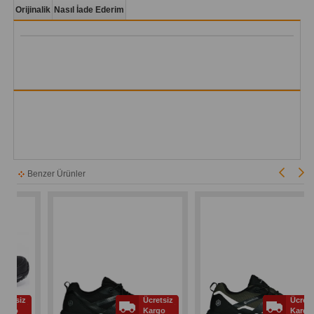
Orijinalik
Nasıl İade Ederim
Benzer Ürünler
siz
Ücretsiz
Ücretsiz
o
Kargo
Kargo