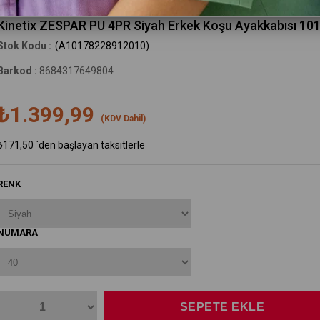
Kinetix
Kinetix ZESPAR PU 4PR Siyah Erkek Koşu Ayakkabısı 10
(A10178228912010)
Barkod
:
8684317649804
₺1.399,99
(KDV Dahil)
₺171,50
`den başlayan taksitlerle
RENK
NUMARA