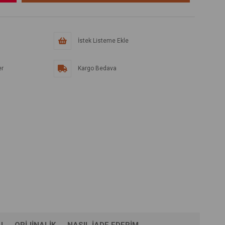
İstek Listeme Ekle
er
Kargo Bedava
U
ORIJINALIK
NASIL İADE EDERIM