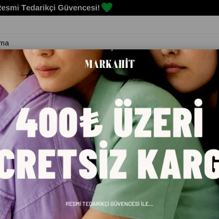
Erkek
Kadın
Çocuk
Spor Malzemeleri
Markalar
Blog
PR SIYAH ERKEK KOŞU AYAKKABISI 101782289