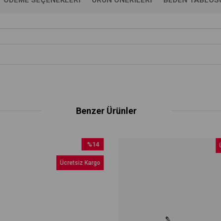
Benzer Ürünler
%14
Üc
İndirim
Ücretsiz Kargo
%14İndirim