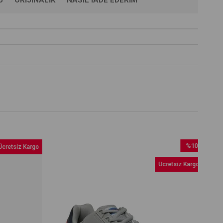
%10
retsiz Kargo
İndirim
Ücretsiz Kargo
%10İndirim