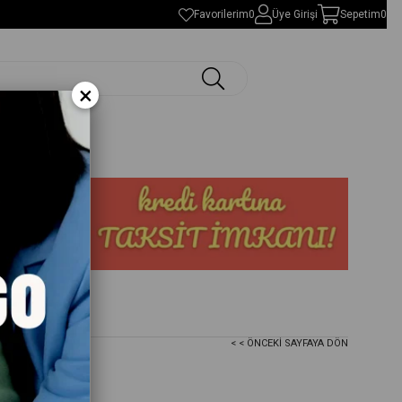
Favorilerim
0
Üye Girişi
Sepetim
0
×
< < ÖNCEKI SAYFAYA DÖN