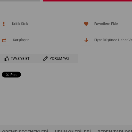
Kritik Stok
Favorilere Ekle
Karşılaştır
Fiyat Düşünce Haber V
TAVSIYE ET
YORUM YAZ
ÖDEME SEÇENEKLERI
ÜRÜN ÖNERILERI
BEDEN TABLOS