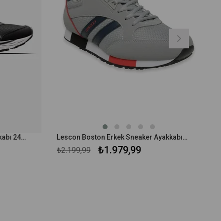
Lescon Blast 3 Erkek Koşu Ayakkabı 24BAE00BLS3M
Lescon Boston Erkek Sneaker Ayakkabı 24BAE00BST5M
₺1.979,99
₺2.199,99