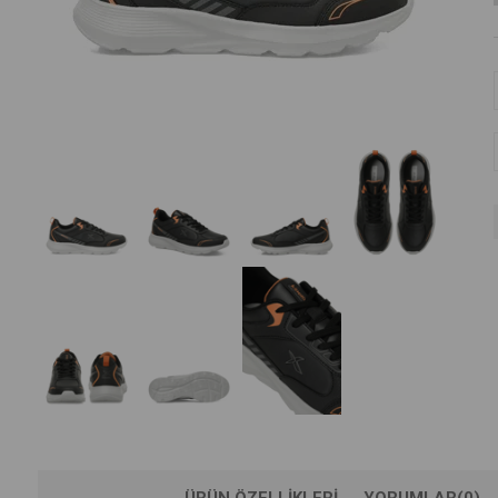
ÜRÜN ÖZELLIKLERI
YORUMLAR
(0)