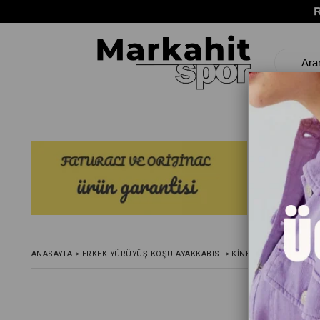
ANASAYFA
>
ERKEK YÜRÜYÜŞ KOŞU AYAKKABISI
>
KINETIX ZESPAR PU 4