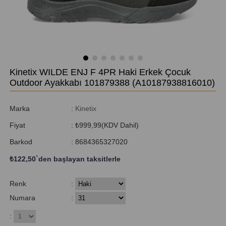
Kinetix WILDE ENJ F 4PR Haki Erkek Çocuk
Outdoor Ayakkabı 101879388
(A10187938816010)
Marka
:
Kinetix
Fiyat
:
₺999,99
(KDV Dahil)
Barkod
:
8684365327020
₺122,50
`den başlayan taksitlerle
Renk
:
Numara
:
: