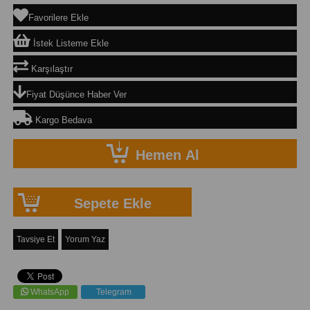
Favorilere Ekle
İstek Listeme Ekle
Karşılaştır
Fiyat Düşünce Haber Ver
Kargo Bedava
Tavsiye Et
Yorum Yaz
WhatsApp
Telegram