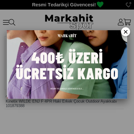
0
×
Anasayfa
>
Erkek Çocuk Ayakkabı
>
Kinetix WILDE ENJ F 4PR Haki Erkek Çocuk Outdoor Ayakkabı
101879388