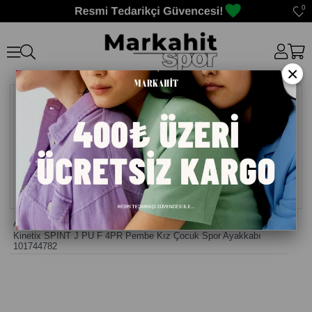
0
×
Anasayfa
>
Erkek Çocuk Ayakkabı
>
Kinetix SPINT J PU F 4PR Pembe Kız Çocuk Spor Ayakkabı
101744782