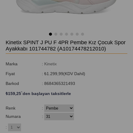
Kinetix SPINT J PU F 4PR Pembe Kız Çocuk Spor
Ayakkabı 101744782
(A10174478212010)
Marka
:
Kinetix
Fiyat
:
₺1.299,99
(KDV Dahil)
Barkod
:
8684365321493
₺159,25
`den başlayan taksitlerle
Renk
:
Numara
:
: