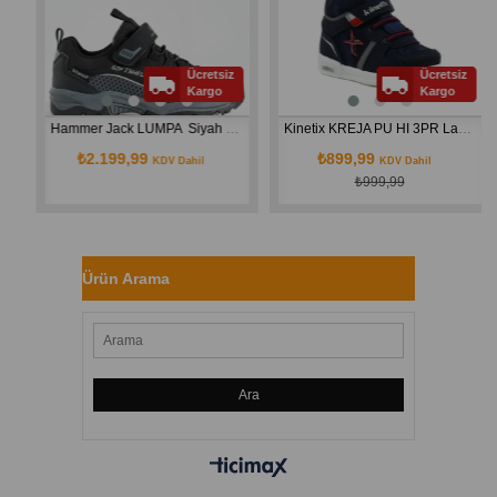
Ücretsiz
Ücretsiz
Kargo
Kargo
16010
Hammer Jack LUMPA  Siyah Çocuk Ayakkabı 101 23132-F
Kinetix KREJA PU HI 3PR Lacivert Erkek Çocuk High Sneaker Ayakkabı
₺2.199,99
₺899,99
KDV Dahil
KDV Dahil
₺999,99
Ürün Arama
Ara