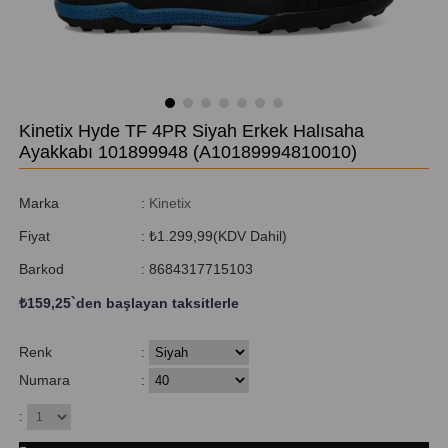
Kinetix Hyde TF 4PR Siyah Erkek Halısaha
Ayakkabı 101899948
(A10189994810010)
Marka
:
Kinetix
Fiyat
:
₺1.299,99
(KDV Dahil)
Barkod
:
8684317715103
₺159,25
`den başlayan taksitlerle
Renk
:
Numara
:
: