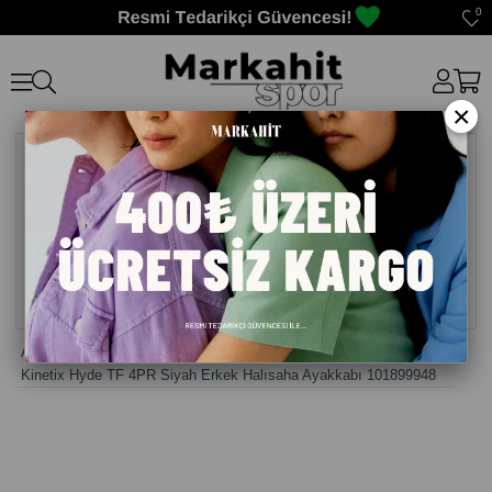
0
×
Anasayfa
>
Krampon Halı saha
>
Kinetix Hyde TF 4PR Siyah Erkek Halısaha Ayakkabı 101899948