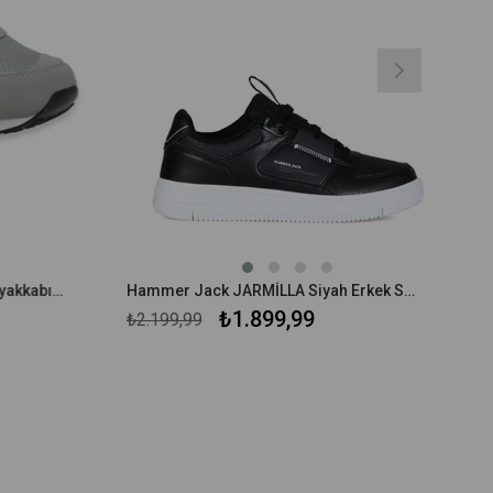
Lescon Boston Erkek Sneaker Ayakkabı 24BAE00BST5M
Hammer Jack JARMİLLA Siyah Erkek Spor Ayakkabı
₺1.899,99
₺2.199,99