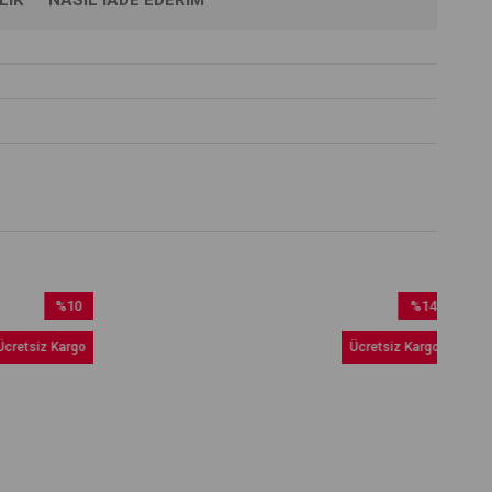
%10
%14
İndirim
İndirim
retsiz Kargo
Ücretsiz Kargo
%10İndirim
%14İndirim