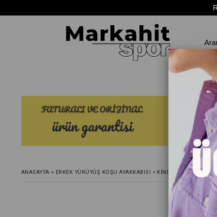
ANASAYFA
>
ERKEK YÜRÜYÜŞ KOŞU AYAKKABISI
>
KINETIX ARION TX 4F