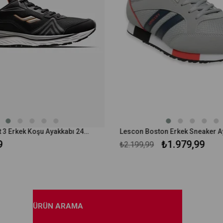
Lescon Blast 3 Erkek Koşu Ayakkabı 24BAE00BLS3M
₺1.979,99
₺2.199,99
ÜRÜN ARAMA