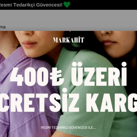
Erkek
Kadın
Çocuk
Spor Malzemeleri
Markalar
Blog
X SIYAH ERKEK KOŞU AYAKKABISI A10148933912020