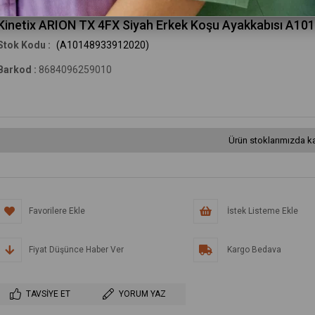
Kinetix
Kinetix ARION TX 4FX Siyah Erkek Koşu Ayakkabısı A1
(A10148933912020)
Barkod
:
8684096259010
Ürün stoklarımızda ka
Favorilere Ekle
İstek Listeme Ekle
Fiyat Düşünce Haber Ver
Kargo Bedava
TAVSIYE ET
YORUM YAZ