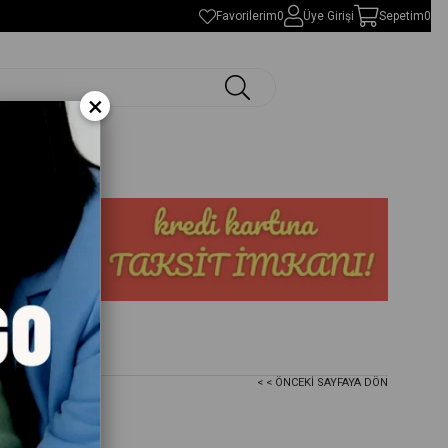
Favorilerim
0
Üye Girişi
Sepetim
0
×
< < ÖNCEKI SAYFAYA DÖN