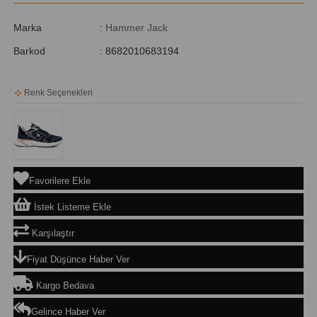
Marka
:
Hammer Jack
Barkod
:
8682010683194
Renk Seçenekleri
Favorilere Ekle
İstek Listeme Ekle
Karşılaştır
Fiyat Düşünce Haber Ver
Kargo Bedava
Gelince Haber Ver