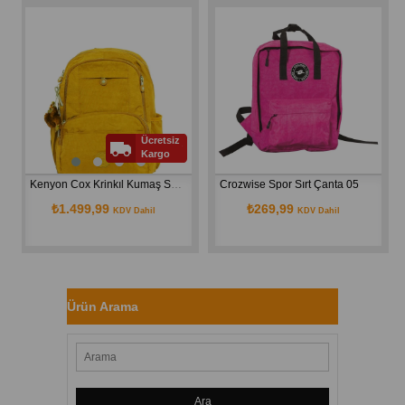
Ücretsiz
Kargo
Kenyon Cox Krinkıl Kumaş Su Geçirmez  Sırt Çantası 8826
Crozwise Spor Sırt Çanta 05
₺1.499,99
₺269,99
₺1.4
KDV Dahil
KDV Dahil
Ürün Arama
Ara