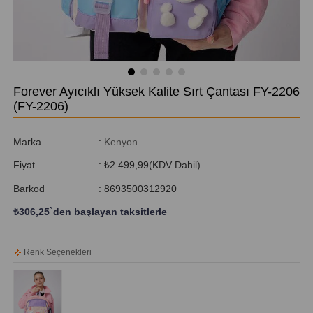
Forever Ayıcıklı Yüksek Kalite Sırt Çantası FY-2206
(FY-2206)
Marka
:
Kenyon
Fiyat
:
₺2.499,99
(KDV Dahil)
Barkod
:
8693500312920
₺306,25
`den başlayan taksitlerle
Renk Seçenekleri