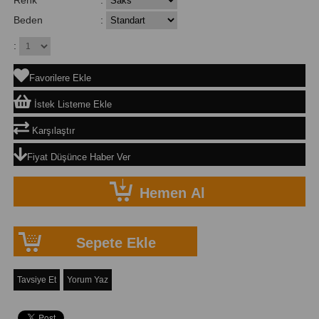
Beden
:
:
Favorilere Ekle
İstek Listeme Ekle
Karşılaştır
Fiyat Düşünce Haber Ver
Tavsiye Et
Yorum Yaz